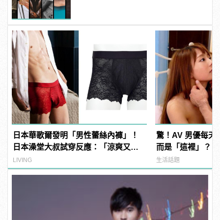
寵》奧莉薇亞柯爾曼封影帝影后！
日本華歌爾發明「男性蕾絲內褲」！
驚！AV 男優每
日本澡堂大叔試穿反應：「涼爽又透
而是「這裡」？ | m
氣！」
型男
LIVING
生活話題