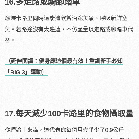
16.多走路或騎腳踏車
燃燒卡路里同時還能邊欣賞沿途美景、呼吸新鮮空
氣。若路途沒有太遙遠，不仿盡量以走路或腳踏車代
替。
（延伸閱讀：健身練這個最有效！重訓新手必知
「BIG 3」運動）
17.每天減少100卡路里的食物攝取量
從理論上來講，這代表你每個月幾乎少了0.9公斤