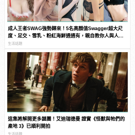
成人王者SWAG強勢歸來！5名高顏值Swagger超大尺
度、足交、雪乳、粉紅海鮮通通有，親自教你人與人的
連結！ | manfashion這樣變型男
生活話題
這集將解開更多謎團！艾迪瑞德曼 證實《怪獸與牠們的
產地 3》已順利開拍
生活話題