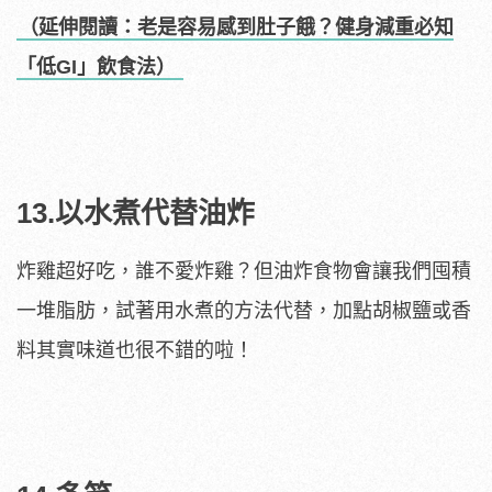
（延伸閱讀：老是容易感到肚子餓？健身減重必知
「低GI」飲食法）
13.以水煮代替油炸
炸雞超好吃，誰不愛炸雞？但油炸食物會讓我們囤積
一堆脂肪，試著用水煮的方法代替，加點胡椒鹽或香
料其實味道也很不錯的啦！