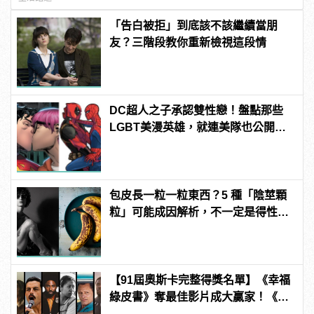
「告白被拒」到底該不該繼續當朋
友？三階段教你重新檢視這段情
DC超人之子承認雙性戀！盤點那些
LGBT美漫英雄，就連美隊也公開出
櫃？ | manfashion這樣變型男
包皮長一粒一粒東西？5 種「陰莖顆
粒」可能成因解析，不一定是得性
病！
【91屆奧斯卡完整得獎名單】《幸福
綠皮書》奪最佳影片成大贏家！《波
西米亞狂想曲》雷米馬利克＆《真