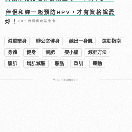
伴侶和妳一起預防HPV，才有資格說愛
妳！
PR・台灣癌症基金會
減重塑身
辦公室健身
練出一身肌
運動指南
身體
健身
減肥
瘦小腹
減肥方法
腹肌
增肌減脂
脂肪
重訓
運動
Advertisements