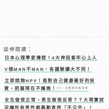
延伸閱讀：
日本心理學家傳授！4大神招套牢心上人
V領MAN不MAN，各國解讀大不同！
立即諮詢HPV！是對自己健康最好的投
資，把握現在不嫌晚！
PR・台灣癌症基金會
女生做很正常，男生做很反常？７大現實狀
況讓所有男性都暴動直呼「不公平」！