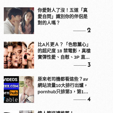
你愛對人了沒！五道「真
愛自問」識別你的伴侶是
對的人嗎？
2
比A片更Ａ？「色慾薰心」
的超尺度 18 禁電影，真槍
實彈性愛、自慰、3P 直接
上！
3
原來老司機都看這些？av
網站流量10大排行出爐，
pornhub只排第3，第1名
竟是他？
4