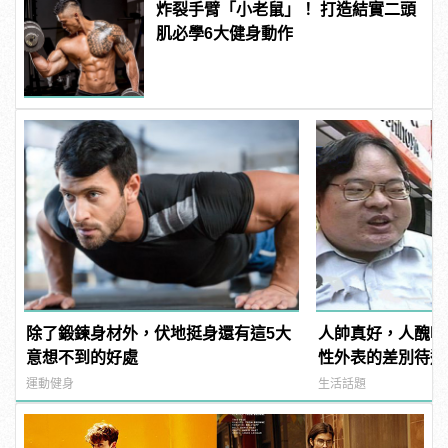
炸裂手臂「小老鼠」！ 打造結實二頭
肌必學6大健身動作
除了鍛鍊身材外，伏地挺身還有這5大
人帥真好，人醜吃
意想不到的好處
性外表的差別待遇
運動健身
生活話題