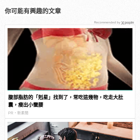
你可能有興趣的文章
Recommended by
腹部脂肪的「剋星」找到了，常吃這幾物，吃走大肚
囊，瘦出小蠻腰
PR・新素簡