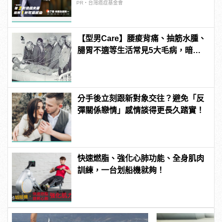
PR・台灣癌症基金會
【型男Care】腰痠背痛、抽筋水腫、
腸胃不適等生活常見5大毛病，暗藏
健康殺機，不注意會要命！
分手後立刻跟新對象交往？避免「反
彈關係戀情」感情談得更長久踏實！
快速燃脂、強化心肺功能、全身肌肉
訓練，一台划船機就夠！