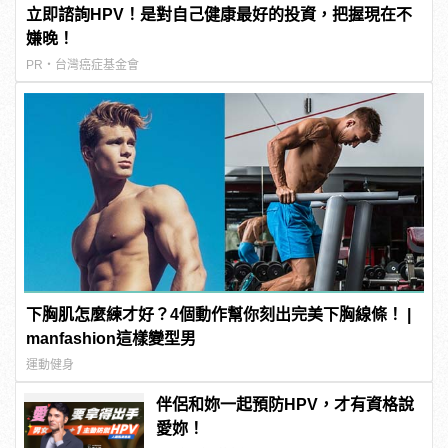
立即諮詢HPV！是對自己健康最好的投資，把握現在不
嫌晚！
PR・台灣癌症基金會
下胸肌怎麼練才好？4個動作幫你刻出完美下胸線條！ |
manfashion這樣變型男
運動健身
伴侶和妳一起預防HPV，才有資格說
愛妳！