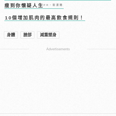
瘦到你懷疑人生
PR・新素簡
10個增加肌肉的最高飲食規則！
身體
臉部
減重塑身
Advertisements