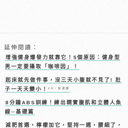
延伸閱讀：
增強健身爆發力就靠它！5個原因：健身型
男一定要攝取「咖啡因」！
起床就先做件事，沒三天小腹就不見了! 肚
子一天天變小！
PR・新素簡
8分鐘ABS訓練！練出精實腹肌和立體人魚
線─基礎篇
減肥首選，檸檬加它，堅持一週，腰細了，