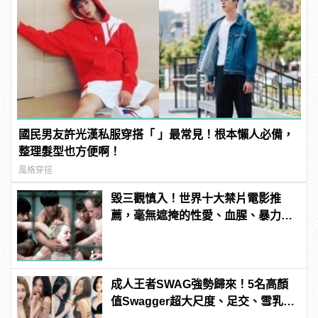
國民男友許光漢私服穿搭「 」最常見！根本懶人必備，
整理髮型也方便啊！
風格穿搭
毀三觀慎入！世界十大禁片電影推
薦，毫無遮掩的性愛、血腥、暴力、
噁心到極致！ | manfashion這樣變型
男
成人王者SWAG強勢歸來！5名高顏
值Swagger超大尺度、足交、雪乳、