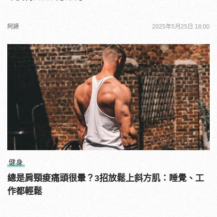
阿諦
2025年5月25日 18:00
健身
總是肩頸痠痛頭很暈？3招放鬆上斜方肌：睡覺、工
作都輕鬆