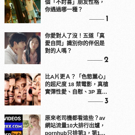
個「不討喜」朋友性格，
你遇過哪一種？
1
你愛對人了沒！五道「真
愛自問」識別你的伴侶是
對的人嗎？
2
比A片更Ａ？「色慾薰心」
的超尺度 18 禁電影，真槍
實彈性愛、自慰、3P 直接
上！
3
原來老司機都看這些？av
網站流量10大排行出爐，
pornhub只排第3，第1名