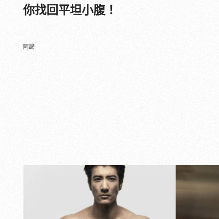
你找回平坦小腹！
阿諦