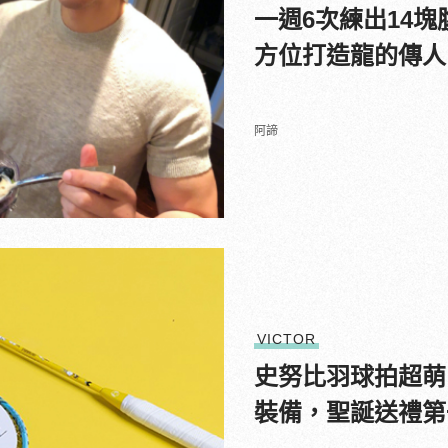
一週6次練出14
方位打造龍的傳人
阿諦
VICTOR
史努比羽球拍超萌！V
裝備，聖誕送禮第