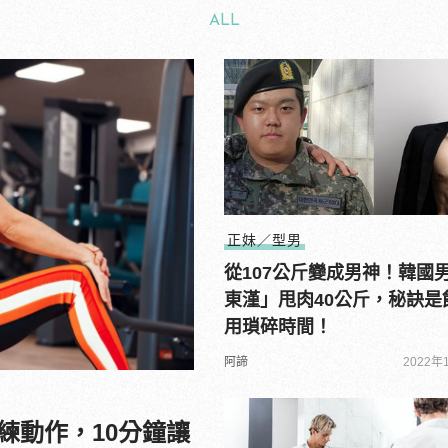
ALL
正妹／型男
從107公斤變成男神！韓國
東漌」甩肉40公斤，秘訣是
用瑣碎時間！
阿諦
2022年1
練動作，10分鐘讓