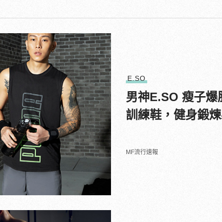
E.SO
男神E.SO 瘦子爆
訓練鞋，健身鍛煉
MF流行速報