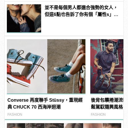
並不是每個男人都適合強勢的女人，
但這6點也告訴了你有個「屬性s」的
女友有多棒！
Converse 再度聯手 Stüssy，重現經
後背包襲捲潮流時尚
典 CHUCK 70 西海岸迴潮
鬆駕馭隨興風格！
FASHION
FASHION