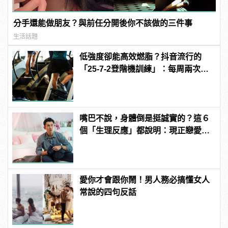
分手還能做朋友？與前任分開後你不該做的三件事
生活話題
低強度卻能高效燃脂？抖音流行的
「25-7-2登階機訓練」：每周兩次即
可
嘴巴不說，身體倒是挺誠實的？這６
個「生理反應」都說明：現正戀愛
中！
愛你才會跟你鬧！男人務必搞懂女人
常說的四句反話