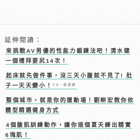
延伸閱讀：
來挑戰AV男優的性能力鍛鍊法吧！清水健
一個禮拜要尻14次！
起床就先做件事，沒三天小腹就不見了! 肚
子一天天變小！
PR・新素簡
整個城市，就是你的運動場！劉畊宏教你依
體型精選健身方式
4個腹肌訓練動作，讓你這個夏天練出精實
6塊肌！