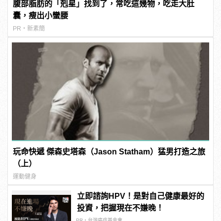
腹部脂肪的「剋星」找到了，常吃這幾物，吃走大肚
囊，瘦出小蠻腰
PR・新素簡
玩命快遞 傑森史塔森（Jason Statham）猛男打造之旅
（上）
運動健身
立即諮詢HPV！是對自己健康最好的
投資，把握現在不嫌晚！
PR・台灣癌症基金會