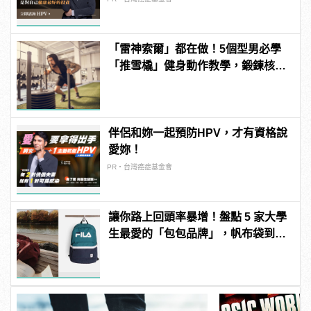
「雷神索爾」都在做！5個型男必學
「推雪橇」健身動作教學，鍛鍊核心
增加爆發力！ | manfashion這樣變型
男
伴侶和妳一起預防HPV，才有資格說
愛妳！
PR・台灣癌症基金會
讓你路上回頭率暴增！盤點 5 家大學
生最愛的「包包品牌」，帆布袋到腰
包一次買個夠！