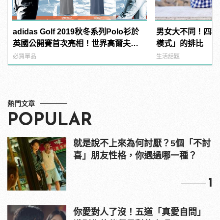
adidas Golf 2019秋冬系列Polo衫於
男女大不同！四種
英國公開賽首次亮相！世界高爾夫好
模式」的排比
手都穿這個
必買單品
生活話題
熱門文章
POPULAR
就是說不上來為何討厭？5個「不討
喜」朋友性格，你遇過哪一種？
1
你愛對人了沒！五道「真愛自問」