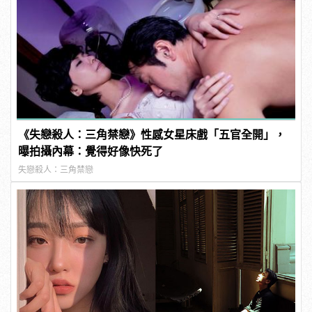
《失戀殺人：三角禁戀》性感女星床戲「五官全開」，
曝拍攝內幕：覺得好像快死了
失戀殺人：三角禁戀