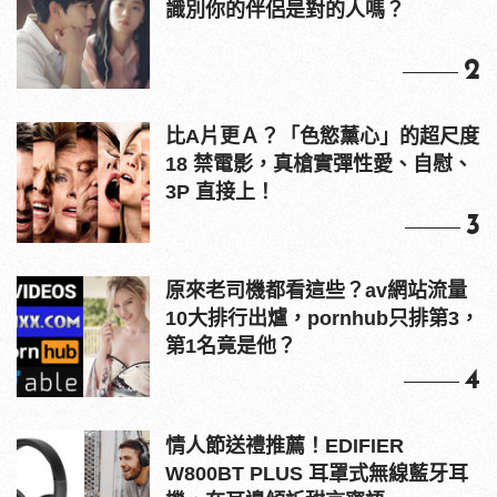
識別你的伴侶是對的人嗎？
2
比A片更Ａ？「色慾薰心」的超尺度
18 禁電影，真槍實彈性愛、自慰、
3P 直接上！
3
原來老司機都看這些？av網站流量
10大排行出爐，pornhub只排第3，
第1名竟是他？
4
情人節送禮推薦！EDIFIER
W800BT PLUS 耳罩式無線藍牙耳