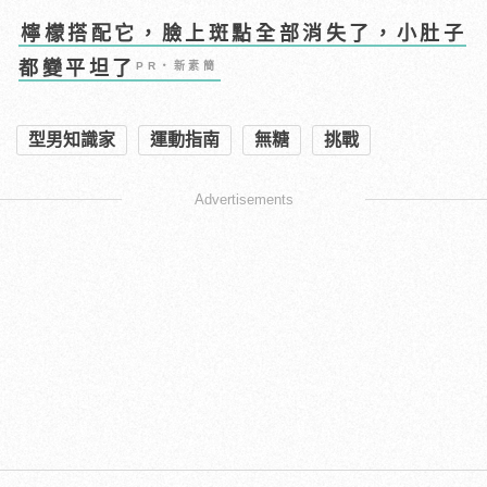
檸檬搭配它，臉上斑點全部消失了，小肚子
都變平坦了
PR・新素簡
型男知識家
運動指南
無糖
挑戰
Advertisements