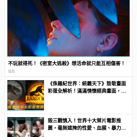
不玩就得死！《密室大逃殺》想活命就只能互相傷害！
電影
《侏羅紀世界：統霸天下》致敬畫面
彩蛋全解析！滿滿情懷經典畫面，老
影迷才看得懂！
毀三觀慎入！世界十大禁片電影推
薦，毫無遮掩的性愛、血腥、暴力、
噁心到極致！