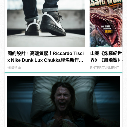
簡約設計，高端質感！Riccardo Tisci
山寨《侏羅紀世界
x Nike Dunk Lux Chukka聯名新作正
界》《風飛鯊》推
式上陣
如何片片賺錢？
採購指南
ENTERTAINMENT