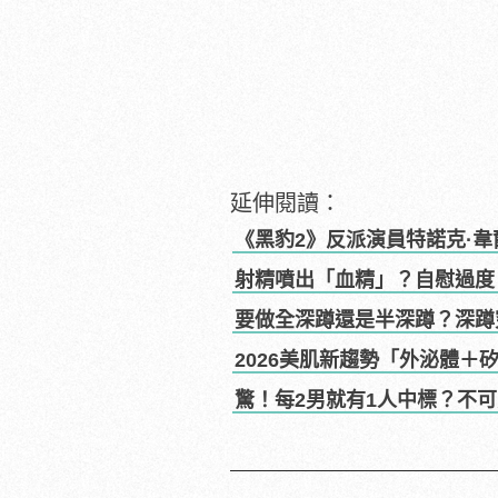
延伸閱讀：
《黑豹2》反派演員特諾克·
射精噴出「血精」？自慰過度
要做全深蹲還是半深蹲？深蹲
2026美肌新趨勢「外泌體＋
驚！每2男就有1人中標？不