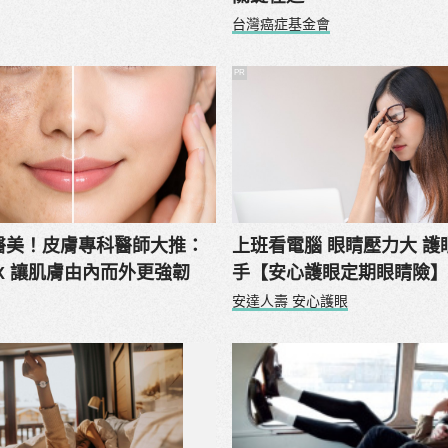
台灣癌症基金會
PR
醫美！皮膚專科醫師大推：
上班看電腦 眼睛壓力大 護
X 讓肌膚由內而外更強韌
手【安心護眼定期眼睛險
安達人壽 安心護眼