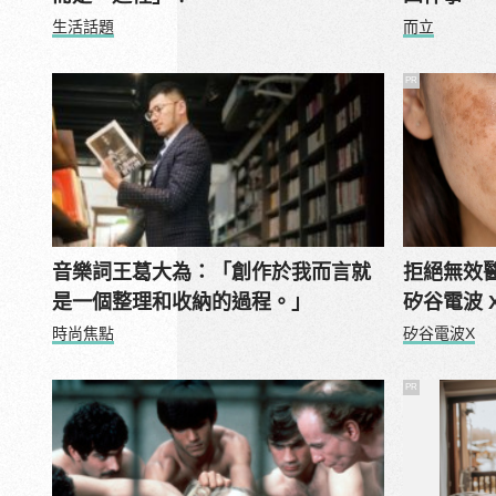
生活話題
而立
PR
音樂詞王葛大為：「創作於我而言就
拒絕無效
是一個整理和收納的過程。」
矽谷電波 
時尚焦點
矽谷電波X
PR