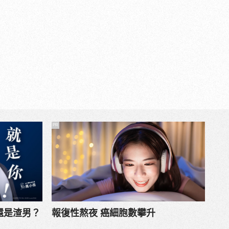
PR
還是渣男？
報復性熬夜 癌細胞數攀升