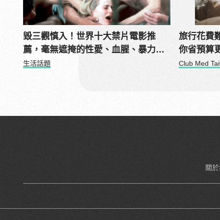
毀三觀慎入！世界十大禁片電影推
旅行花費
薦，毫無遮掩的性愛、血腥、暴力、
你省預算
噁心到極致！
生活話題
Club Med Ta
關於