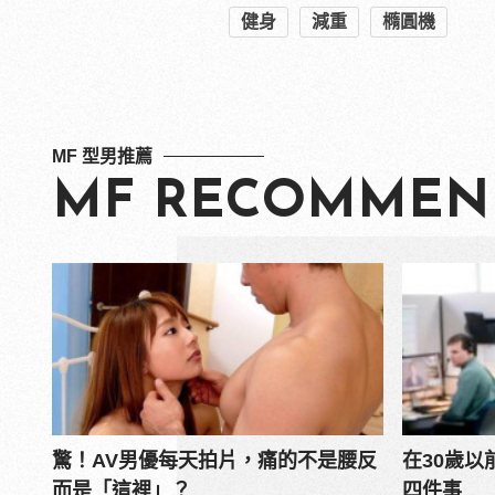
健身
減重
橢圓機
MF 型男推薦
MF RECOMMEN
驚！AV男優每天拍片，痛的不是腰反
在30歲
而是「這裡」？
四件事