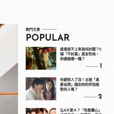
熱門文章
POPULAR
就是說不上來為何討厭？5
個「不討喜」朋友性格，
你遇過哪一種？
1
你愛對人了沒！五道「真
愛自問」識別你的伴侶是
對的人嗎？
2
比A片更Ａ？「色慾薰心」