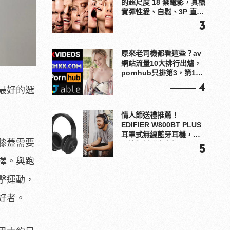
的超尺度 18 禁電影，真槍
實彈性愛、自慰、3P 直接
上！
3
原來老司機都看這些？av
網站流量10大排行出爐，
pornhub只排第3，第1名
竟是他？
4
最好的選
情人節送禮推薦！
EDIFIER W800BT PLUS
耳罩式無線藍牙耳機，在
膝蓋需要
耳邊傾訴甜言蜜語
5
擇。與跑
擊運動，
好者。