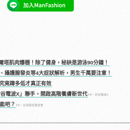
韋爾塔肌肉爆棚！除了健身，秘訣是游泳90分鐘！
、攝護腺發炎等4大症狀解析，男生千萬要注意！
究竟蹲多低才真正有效
矽谷電波X」聯手，開啟高階養膚新世代
PR・矽谷電波X
可能吧？
PR・台灣癌症基金會