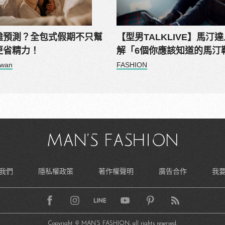
難預測？全包式假期不只幫
【型男TALKLIVE】馬汀
更省精力！
解「6個你應該知道的馬汀
技」
iwan
FASHION
我們
隱私權政策
著作權聲明
廣告合作
我
Copyright © MAN’S FASHION, all rights reserved.