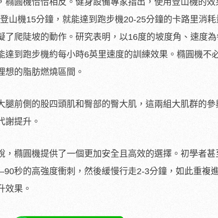
，橢圓機恰恰相反。健身設備專家指出，使用登山機的效
踩登山機15分鐘，就能達到跑步機20-25分鐘的卡路里消
擬了爬陡坡的動作。研究表明，以16度的坡度角、速度為
能達到跑步機約每小時6英里速度的訓練效果。橢圓機不
理想的脂肪燃燒區間。
大腿前側的股四頭肌和臀部的臀大肌，這兩組大肌群的參
代謝提升。
說，橢圓機提供了一個更加安全且高效的選擇。初學者甚
—90秒的高強度衝刺，然後緩慢行走2-3分鐘，如此重複進
升效果。