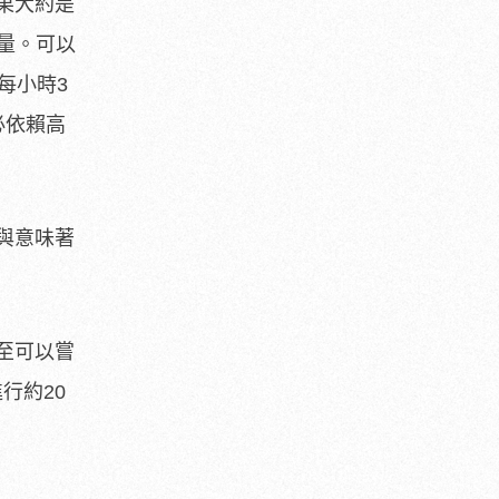
果大約是
耗量。可以
每小時3
必依賴高
與意味著
至可以嘗
行約20