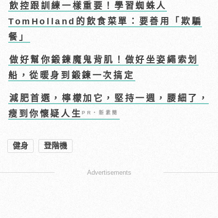
飲控跟訓練一樣重要！學習蜘蛛人
TomHolland的飲食菜單：要善用「欺騙
餐」
做好幫你鍛鍊魔鬼背肌！做好坐姿繩索划
船，從暖身到鍛鍊一次搞定
減肥首選，檸檬加它，堅持一週，腰細了，
瘦到你懷疑人生
PR・新素簡
健身
登階機
Advertisements