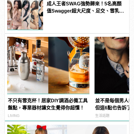
成人王者SWAG強勢歸來！5名高顏
值Swagger超大尺度、足交、雪乳、
粉紅海鮮通通有，親自教你人與人的
連結！ | manfashion這樣變型男
不只有雪克杯！居家DIY調酒必備工具
並不是每個男人都
盤點，專業器材讓女生覺得你超懂！
但這6點也告訴了
女友有多棒！
LIVING
生活話題