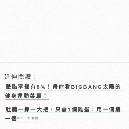
延伸閱讀：
體脂率僅有8%！帶你看BIGBANG太陽的
健身運動菜單：
肚腩一抓一大把，只需1個雞蛋，用一個瘦
一個
PR・新素簡