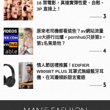
18 禁電影，真槍實彈性愛、自慰、
3P 直接上！
3
原來老司機都看這些？av網站流量
10大排行出爐，pornhub只排第3，
第1名竟是他？
4
情人節送禮推薦！EDIFIER
W800BT PLUS 耳罩式無線藍牙耳
機，在耳邊傾訴甜言蜜語
5