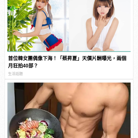
首位韓女團偶像下海！「蔡昇夏」天價片酬曝光，兩個
月狂拍40部？
生活話題