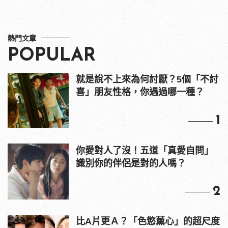
熱門文章
POPULAR
就是說不上來為何討厭？5個「不討
喜」朋友性格，你遇過哪一種？
1
你愛對人了沒！五道「真愛自問」
識別你的伴侶是對的人嗎？
2
比A片更Ａ？「色慾薰心」的超尺度