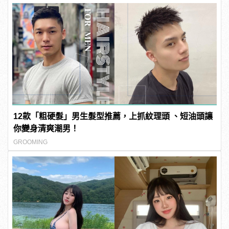
12款「粗硬髮」男生髮型推薦，上抓紋理頭 、短油頭讓
你變身清爽潮男！
GROOMING