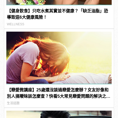
【健身飲食】只吃水煮其實並不健康？「缺乏油脂」恐
導致這6大健康風險！
WELLNESS
【戀愛微講座】25歲還沒談過戀愛怎麼辦？女友好像和
別人搞曖昧該怎麼查？快看5大常見戀愛問題的解決之
道！
生活話題