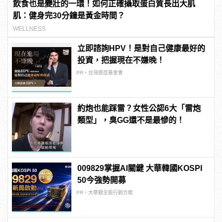
飲食也是變壯的一環！如何正確攝取蛋白質長出大肌
肌：健身完30分鐘是黃金時間？
WELLNESS
立即諮詢HPV！是對自己健康最好的
投資，把握現在不嫌晚！
PR・台灣癌症基金會
約炮也能踩雷？女性公認6大「雷炮
類型」，臭GG還不是最慘的！
009829掌握AI關鍵 大華韓國KOSPI
50今強勢開募
PR・大華銀全能行銷方案