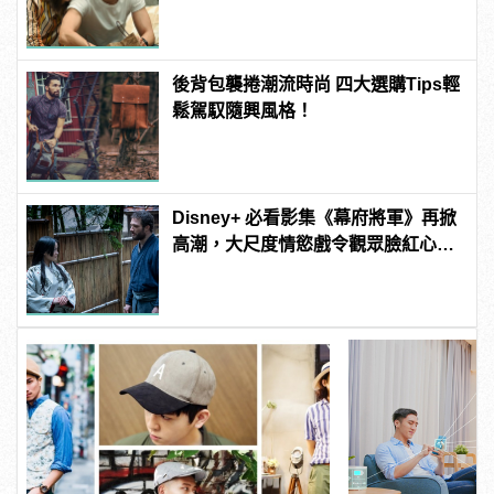
manfashion這樣變型男
後背包襲捲潮流時尚 四大選購Tips輕
鬆駕馭隨興風格！
Disney+ 必看影集《幕府將軍》再掀
高潮，大尺度情慾戲令觀眾臉紅心
跳！