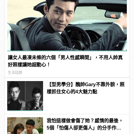
讓女人最凍未條的六個「男人性感瞬間」，不用人帥真
好照樣讓她超動心！
生活話題
【型男學分】醜帥Gary不靠外貌，照
樣抓住女心的4大魅力點
我怕這樣做會傷了她？感情的最後，
5個「怕傷人卻更傷人」的分手作為 |