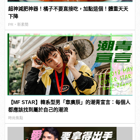
超神減肥神器！橘子不要直接吃，加點這個！體重天天
下降
PR・新素簡
【MF STAR】韓系型男「章廣辰」的潮青宣言：每個人
都應該找到屬於自己的潮流
時尚焦點