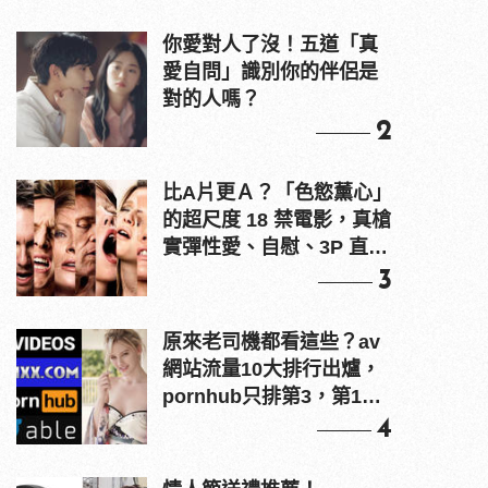
你愛對人了沒！五道「真
愛自問」識別你的伴侶是
對的人嗎？
2
比A片更Ａ？「色慾薰心」
的超尺度 18 禁電影，真槍
實彈性愛、自慰、3P 直接
上！
3
原來老司機都看這些？av
網站流量10大排行出爐，
pornhub只排第3，第1名
竟是他？
4