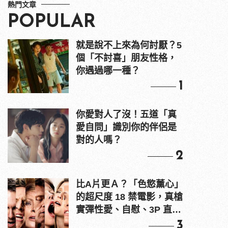
熱門文章
POPULAR
就是說不上來為何討厭？5
個「不討喜」朋友性格，
你遇過哪一種？
1
你愛對人了沒！五道「真
愛自問」識別你的伴侶是
對的人嗎？
2
比A片更Ａ？「色慾薰心」
的超尺度 18 禁電影，真槍
實彈性愛、自慰、3P 直接
上！
3