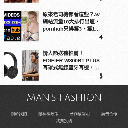
原來老司機都看這些？av
網站流量10大排行出爐，
pornhub只排第3，第1名
竟是他？
4
情人節送禮推薦！
EDIFIER W800BT PLUS
耳罩式無線藍牙耳機，在
耳邊傾訴甜言蜜語
5
關於我們
隱私權政策
著作權聲明
廣告合作
我要投稿