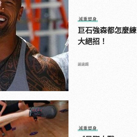
減重塑身
巨石強森都怎麼練出
大絕招！
諭諭踢
減重塑身