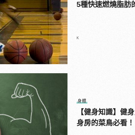
5種快速燃燒脂肪
K
身體
【健身知識】健身
身房的菜鳥必看！