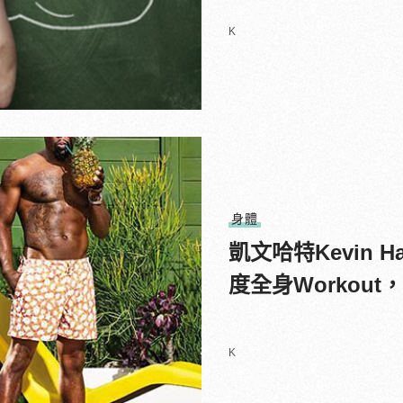
K
身體
凱文哈特Kevin
度全身Workou
K