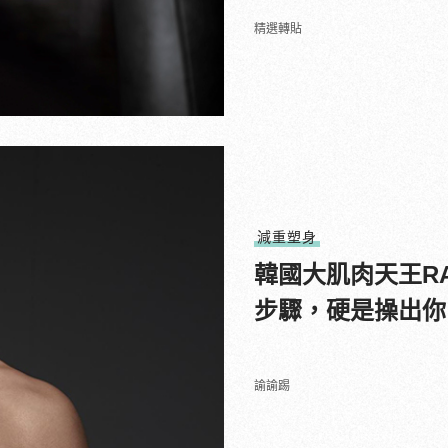
精選轉貼
減重塑身
韓國大肌肉天王RA
步驟，硬是操出你
諭諭踢