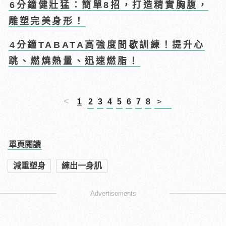
6分鐘健壯猛：簡單8招，打造精實胸腹，
雕塑完美身形！
4分鐘TABATA高強度間歇訓練！提升心
跳、燃燒熱量、迅速燃脂！
<
1
2
3
4
5
6
7
8
>
單頁閱讀
減重塑身
練出一身肌
Advertisements