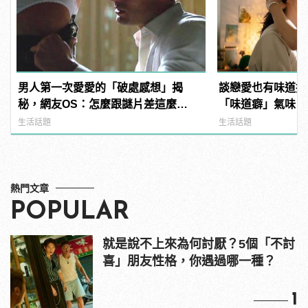
男人第一次愛愛的「破處感想」揭
談戀愛也有味道控
秘，網友OS：怎麼跟謎片差這麼
「味道癖」氣味，聞
多！？
manfashion這
生活話題
生活話題
熱門文章
POPULAR
就是說不上來為何討厭？5個「不討
喜」朋友性格，你遇過哪一種？
1