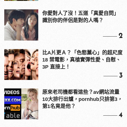
你愛對人了沒！五道「真愛自問」
識別你的伴侶是對的人嗎？
2
比A片更Ａ？「色慾薰心」的超尺度
18 禁電影，真槍實彈性愛、自慰、
3P 直接上！
3
原來老司機都看這些？av網站流量
10大排行出爐，pornhub只排第3，
第1名竟是他？
4