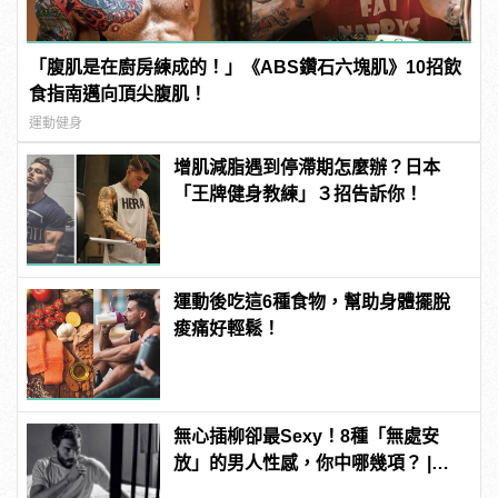
「腹肌是在廚房練成的！」《ABS鑽石六塊肌》10招飲
食指南邁向頂尖腹肌！
運動健身
增肌減脂遇到停滯期怎麼辦？日本
「王牌健身教練」３招告訴你！
運動後吃這6種食物，幫助身體擺脫
痠痛好輕鬆！
無心插柳卻最Sexy！8種「無處安
放」的男人性感，你中哪幾項？ |
manfashion這樣變型男