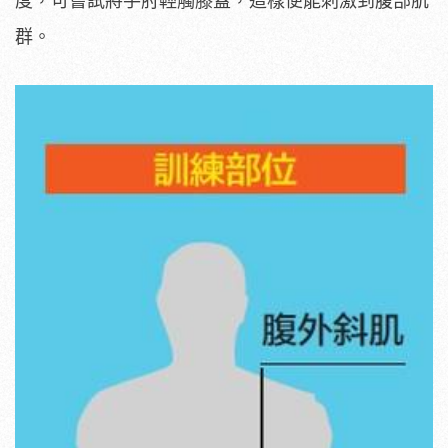
度，可嘗試將手肘輕觸膝蓋，這樣便能刺激到腹部肌
群。