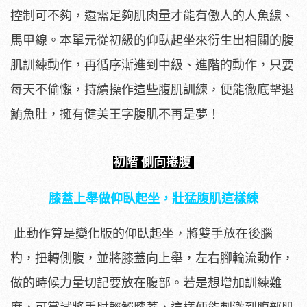
控制可不夠，還需足夠肌肉量才能有傲人的人魚線、
馬甲線。本單元從初級的仰臥起坐來衍生出相關的腹
肌訓練動作，再循序漸進到中級、進階的動作，只要
每天不偷懶，持續操作這些腹肌訓練，便能徹底擊退
鮪魚肚，擁有健美王字腹肌不再是夢！
初階 側向捲腹
膝蓋上舉做仰臥起坐，壯猛腹肌這樣練
此動作算是變化版的仰臥起坐，將雙手放在後腦
杓，扭轉側腹，並將膝蓋向上舉，左右腳輪流動作，
做的時候力量切記要放在腹部。若是想增加訓練難