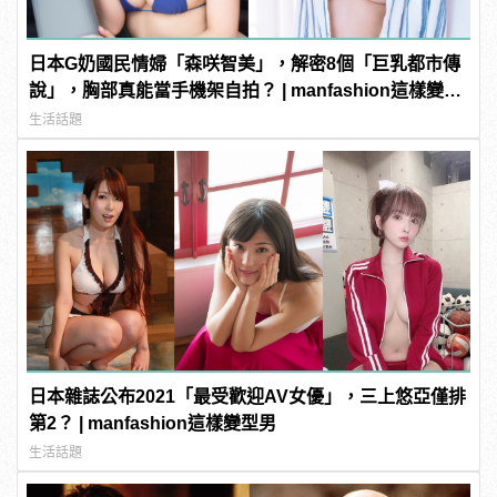
日本G奶國民情婦「森咲智美」，解密8個「巨乳都市傳
說」，胸部真能當手機架自拍？ | manfashion這樣變型
男
生活話題
日本雜誌公布2021「最受歡迎AV女優」，三上悠亞僅排
第2？ | manfashion這樣變型男
生活話題