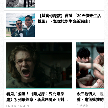
【其實你應該】嘗試 「30天快樂生活
挑戰」，幫你找到生命新滋味！
看鬼片消暑！《陰兒房：鬼門陰深
毀三觀慎入！世界
處》系列最終章，新舊惡魔正面對
薦，毫無遮掩的性
決！
噁心到極致！
ENTERTAINMENT
生活話題