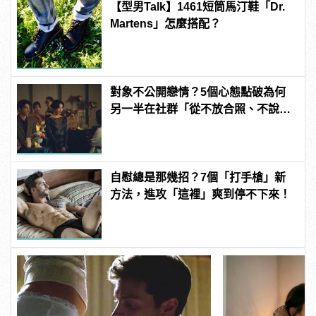
【型男Talk】1461短筒馬汀鞋「Dr.
Martens」怎麼搭配？
對象不公開戀情？5個心態點破為何
另一半在社群「從不放合照、不說穩
交」
自慰總是那幾招？7個「打手槍」新
方法，進攻「這裡」爽到停不下來！