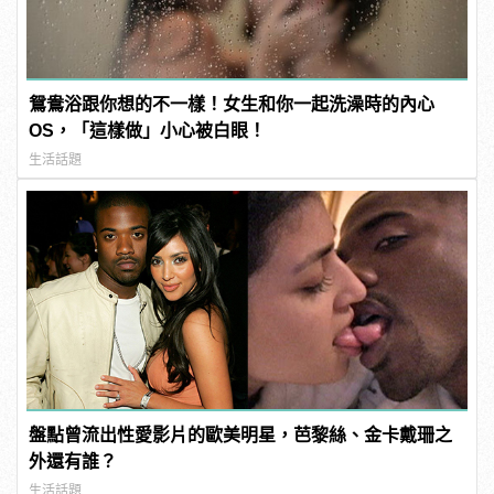
鴛鴦浴跟你想的不一樣！女生和你一起洗澡時的內心
OS，「這樣做」小心被白眼！
生活話題
盤點曾流出性愛影片的歐美明星，芭黎絲、金卡戴珊之
外還有誰？
生活話題