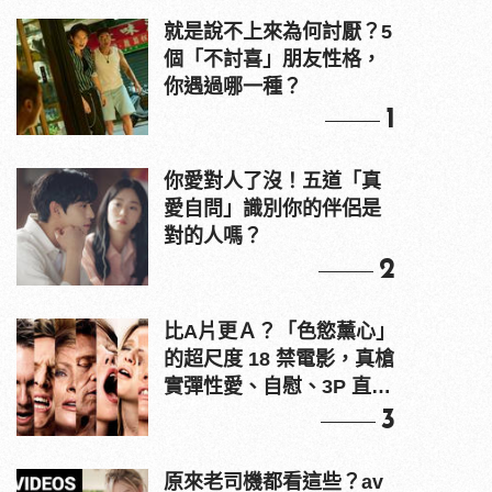
就是說不上來為何討厭？5
個「不討喜」朋友性格，
你遇過哪一種？
1
你愛對人了沒！五道「真
愛自問」識別你的伴侶是
對的人嗎？
2
比A片更Ａ？「色慾薰心」
的超尺度 18 禁電影，真槍
實彈性愛、自慰、3P 直接
上！
3
原來老司機都看這些？av