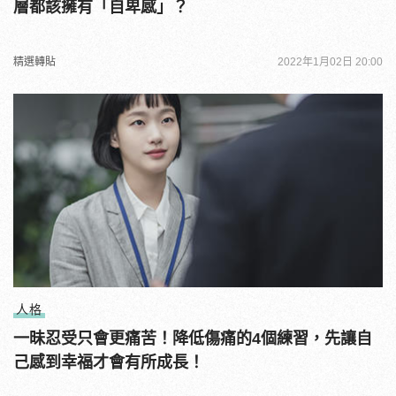
層都該擁有「自卑感」？
精選轉貼
2022年1月02日 20:00
人格
一昧忍受只會更痛苦！降低傷痛的4個練習，先讓自
己感到幸福才會有所成長！