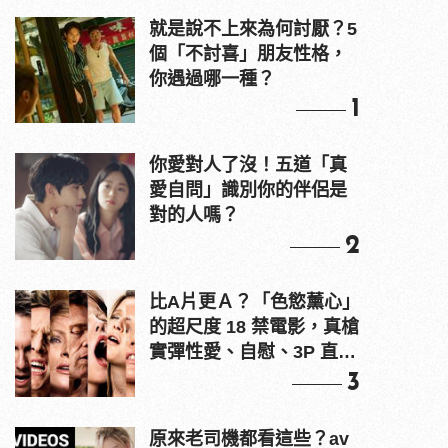
就是說不上來為何討厭？5
個「不討喜」朋友性格，
你遇過哪一種？
1
你愛對人了沒！五道「真
愛自問」識別你的伴侶是
對的人嗎？
2
比A片更Ａ？「色慾薰心」
的超尺度 18 禁電影，真槍
實彈性愛、自慰、3P 直接
上！
3
原來老司機都看這些？av