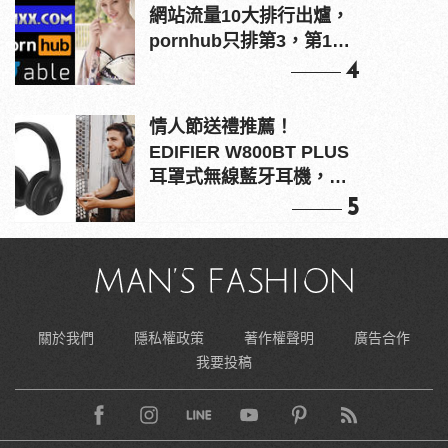
網站流量10大排行出爐，
pornhub只排第3，第1名
竟是他？
4
情人節送禮推薦！
EDIFIER W800BT PLUS
耳罩式無線藍牙耳機，在
耳邊傾訴甜言蜜語
5
關於我們
隱私權政策
著作權聲明
廣告合作
我要投稿