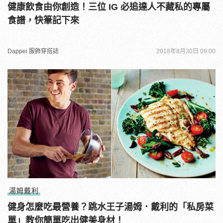
健康飲食由你創造！三位 IG 必追達人不藏私的專屬
食譜，快筆記下來
Dappei 服飾穿搭誌
2018年8月30日 09:00
湯姆戴利
健身怎麼吃最營養？跳水王子湯姆．戴利的「私房菜
單」教你簡單吃出健美身材！