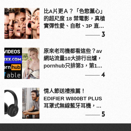
比A片更Ａ？「色慾薰心」
的超尺度 18 禁電影，真槍
實彈性愛、自慰、3P 直接
上！
3
原來老司機都看這些？av
網站流量10大排行出爐，
pornhub只排第3，第1名
竟是他？
4
情人節送禮推薦！
EDIFIER W800BT PLUS
耳罩式無線藍牙耳機，在
耳邊傾訴甜言蜜語
5