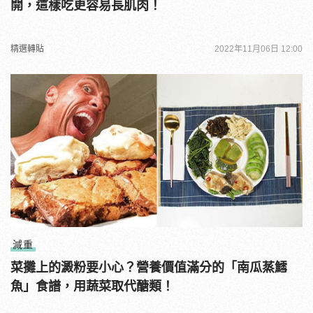
開，這樣吃更容易長肌肉！
精選轉貼
2022年11月06日 12:00
減重
菜攤上的澱粉要小心？營養價值滿分的「南瓜蒸鱈
魚」食譜，用蔬菜取代醣類！