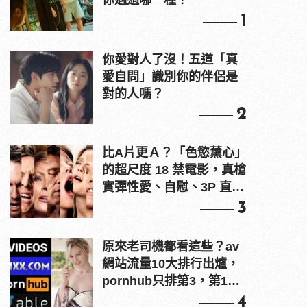
你遇過哪一種？
1
你愛對人了沒！五道「真
愛自問」識別你的伴侶是
對的人嗎？
2
比A片更Ａ？「色慾薰心」
的超尺度 18 禁電影，真槍
實彈性愛、自慰、3P 直接
上！
3
原來老司機都看這些？av
網站流量10大排行出爐，
pornhub只排第3，第1名
竟是他？
4