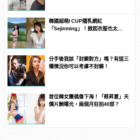
韓國超萌I CUP隱乳網紅
「Sejinming」！掀起衣服也太
「胸」了吧！ | manfashion這樣變型
男
分手後我該「封鎖對方」嗎？有這三
種情況你可以考慮不封鎖！
首位韓女團偶像下海！「蔡昇夏」天
價片酬曝光，兩個月狂拍40部？