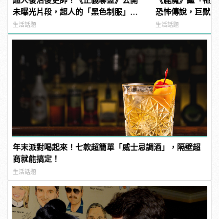
超人復活後更帥！《正義聯盟》公開
《鹿魔》繼「牠」
未曝光片段，超人的「黑色制服」首
恐怖傳說，巨獸鹿
曝光！ | manfashion這樣變型男
現身！ | manfa
生活話題
生活話題
年末派對喝起來！七款超簡單「威士忌調酒」，隔壁超
商就能搞定！
生活話題