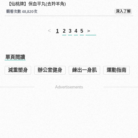
【仙桃牌】保血平丸(去羚羊角)
深入了解
觀看次數 48,820次
<
1
2
3
4
5
>
單頁閱讀
減重塑身
辦公室健身
練出一身肌
運動指南
Advertisements