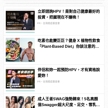
立即諮詢HPV！是對自己健康最好的
投資，把握現在不嫌晚！
PR・台灣癌症基金會
吃素也能變巨巨？健身 X 植物性飲食
「Plant-Based Diet」你該注意的4
件事
伴侶和妳一起預防HPV，才有資格說
愛妳！
PR・台灣癌症基金會
成人王者SWAG強勢歸來！5名高顏
值Swagger超大尺度、足交、雪乳、