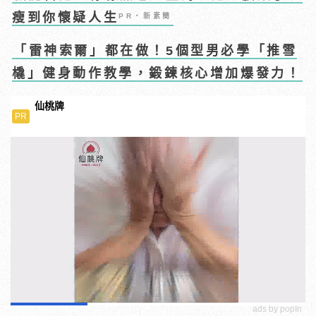
瘦到你懷疑人生
PR・新素簡
「雷神索爾」都在做！5個型男必學「推雪
橇」健身動作教學，鍛鍊核心增加爆發力！
仙桃牌
PR
ads by popIn