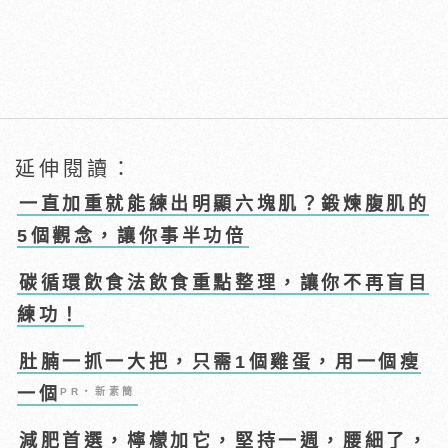
延伸閱讀：
一直加重就能練出明顯六塊肌？鍛煉腹肌的
5個觀念，讓你事半功倍
碳循環飲食法飲食重點整理，讓你不再盲目
練功！
肚腩一抓一大把，只需1個雞蛋，用一個瘦
一個
PR・新素簡
減肥首選，檸檬加它，堅持一週，腰細了，