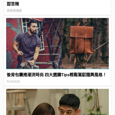
甜苦辣
戀愛微講座
後背包襲捲潮流時尚 四大選購Tips輕鬆駕馭隨興風格！
FASHION