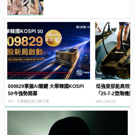
粉紅海鮮通通有，親自教你人與人的
連結！ | manfashion這樣變型男
009829掌握AI關鍵 大華韓國KOSPI
低強度卻能高效燃
50今強勢開募
「25-7-2登階
PR・大華銀全能行銷方案
WELLNESS