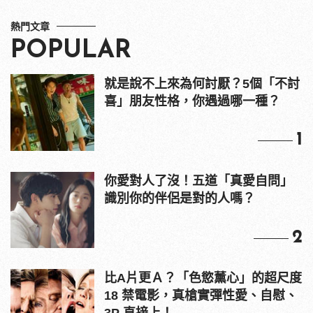
熱門文章
POPULAR
就是說不上來為何討厭？5個「不討
喜」朋友性格，你遇過哪一種？
1
你愛對人了沒！五道「真愛自問」
識別你的伴侶是對的人嗎？
2
比A片更Ａ？「色慾薰心」的超尺度
18 禁電影，真槍實彈性愛、自慰、