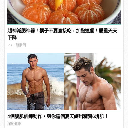
超神減肥神器！橘子不要直接吃，加點這個！體重天天
下降
PR・新素簡
4個腹肌訓練動作，讓你這個夏天練出精實6塊肌！
運動健身