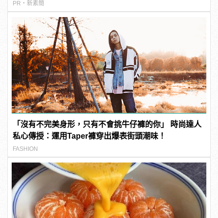
PR・新素簡
「沒有不完美身形，只有不會挑牛仔褲的你」 時尚達人
私心傳授：運用Taper褲穿出爆表街頭潮味！
FASHION