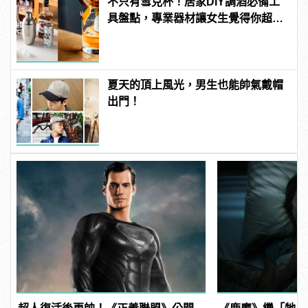
不只有雪克杯！居家DIY調酒必備工
具盤點，專業器材讓女生覺得你超
懂！
夏天的頂上風光，男生也能帥氣戴帽
出門！