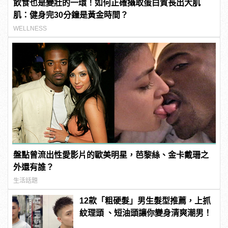
飲食也是變壯的一環！如何正確攝取蛋白質長出大肌
肌：健身完30分鐘是黃金時間？
WELLNESS
盤點曾流出性愛影片的歐美明星，芭黎絲、金卡戴珊之
外還有誰？
生活話題
12款「粗硬髮」男生髮型推薦，上抓
紋理頭 、短油頭讓你變身清爽潮男！