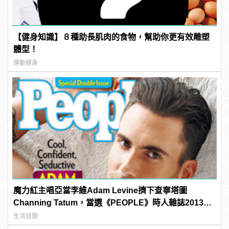
【健身知識】８種助長肌肉的食物，幫助你更有效雕塑
體型！
運動健身
魔力紅主唱亞當李維Adam Levine擠下查寧塔圖
Channing Tatum，當選《PEOPLE》時人雜誌2013年
最性感男人！
生活話題