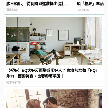
肱三頭肌」 從初階到進階操出健壯手
項「格紋」單品！
臂
運動健身
FASHION
【祝好】EQ太好反而變成濫好人？ 你應該培養「PQ」
能力：面帶笑容，也要帶著拳頭！
職場生存學