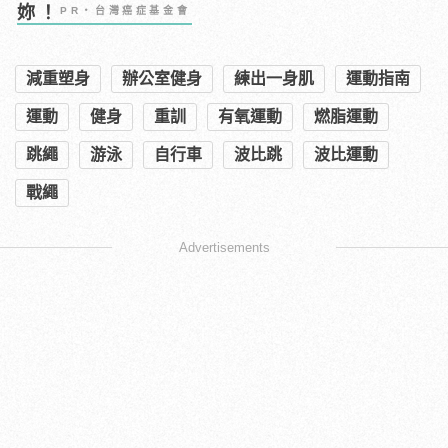
妳！
PR・台灣癌症基金會
減重塑身
辦公室健身
練出一身肌
運動指南
運動
健身
重訓
有氧運動
燃脂運動
跳繩
游泳
自行車
波比跳
波比運動
戰繩
Advertisements