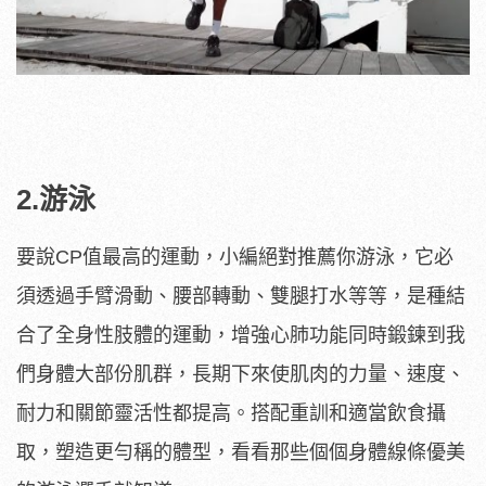
2.游泳
要說CP值最高的運動，小編絕對推薦你游泳，它必
須透過手臂滑動、腰部轉動、雙腿打水等等，是種結
合了全身性肢體的運動，增強心肺功能同時鍛鍊到我
們身體大部份肌群，長期下來使肌肉的力量、速度、
耐力和關節靈活性都提高。搭配重訓和適當飲食攝
取，塑造更勻稱的體型，看看那些個個身體線條優美