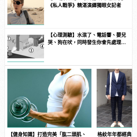
《私人戰爭》精湛演繹獨眼女記者
【心理測驗】水滾了、電話響、嬰兒
哭、狗在吠，同時發生你會先處理哪
件事？ | manfashion這樣變型男
【健身知識】打造完美「肱二頭肌、
格紋年年都經典！2