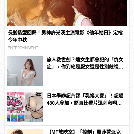
長髮造型回歸！男神許光漢主演電影《他年她日》定檔
今年中秋
ENTERTAINMENT
旅人救世劍？連女生都會犯的「仇女
症」，你到底是厭女還是性別歧視？
| manfashion這樣變型男
日本舉辦超荒謬「乳搖大賽」！超過
480人參加，簡直比看片還刺激啊！ |
manfashion這樣變型男
【MF放映室】「控制」羅莎蒙派克