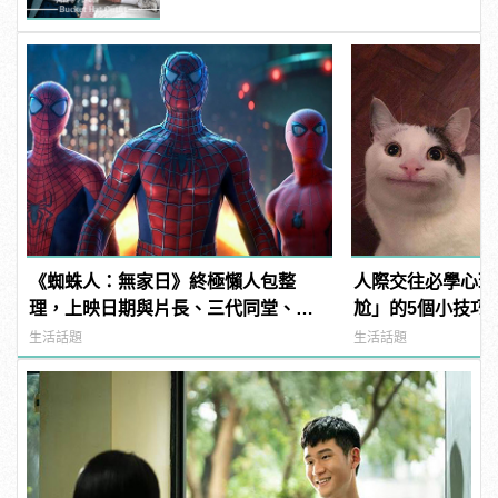
《蜘蛛人：無家日》終極懶人包整
人際交往必學心理
理，上映日期與片長、三代同堂、湯
尬」的5個小技巧
姆霍蘭德去向......
魅力！ | manfa
生活話題
生活話題