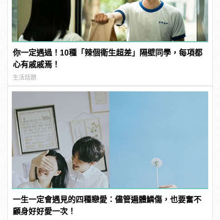
你一定遇過！10種「辣個衛生超差」隔壁同學，每項都
心有戚戚焉！
生活話題
一生一定會遇見的四種戀愛：儘管遍體鱗傷，也要奮不
顧身好好愛一次！