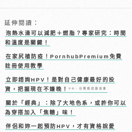
延伸閱讀：
泡熱水澡可以減肥＋燃脂？專家研究：時間
和溫度是關鍵！
在家尻槍防疫！PornhubPremium免費
註冊使用教學
立即諮詢HPV！是對自己健康最好的投
資，把握現在不嫌晚！
PR・台灣癌症基金會
關於「經典」：除了大地色系，或許你可以
為穿搭加入「焦糖」味！
伴侶和妳一起預防HPV，才有資格說愛