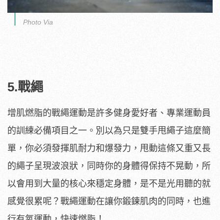
Photo Via
5.戰繩
增肌燃脂的戰繩運動是許多健身愛好者、專業運動員
的訓練必備項目之一。別以為只是雙手甩繩子這麼簡
單，你必須發揮肌耐力和爆發力，甩動這條又重又長
的繩子呈現波浪狀，同時你的身體得保持不晃動，所
以會用到大量的核心來穩定身體，是不是光用聽的就
感覺很累呢？戰繩運動在讓你鍛鍊肌肉的同時，也進
行有氧運動，快速燃脂！