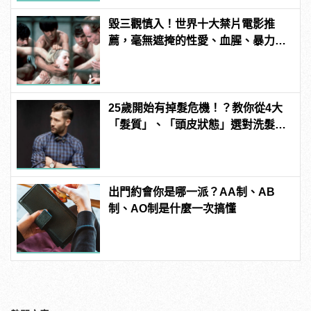
毀三觀慎入！世界十大禁片電影推
薦，毫無遮掩的性愛、血腥、暴力、
噁心到極致！
25歲開始有掉髮危機！？教你從4大
「髮質」、「頭皮狀態」選對洗髮
品，避免落髮、保養清潔一次到位！
出門約會你是哪一派？AA制、AB
制、AO制是什麼一次搞懂