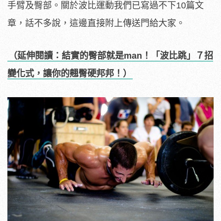
手臂及臀部。關於波比運動我們已寫過不下10篇文
章，話不多說，這邊直接附上傳送門給大家。
（延伸閱讀：結實的臀部就是man！「波比跳」７招
變化式，讓你的翹臀硬邦邦！）