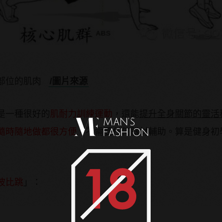
多部位的肌肉
/圖片來源
是一種很好的
肌耐力訓練運動
，還能
提升全身關節的靈活
隨時隨地做都很方便
，不需要任何器材輔助。算是健身初
波比跳
」：