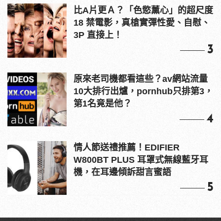
比A片更Ａ？「色慾薰心」的超尺度
18 禁電影，真槍實彈性愛、自慰、
3P 直接上！
3
原來老司機都看這些？av網站流量
10大排行出爐，pornhub只排第3，
第1名竟是他？
4
情人節送禮推薦！EDIFIER
W800BT PLUS 耳罩式無線藍牙耳
機，在耳邊傾訴甜言蜜語
5