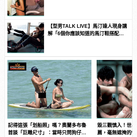
【型男TALK LIVE】馬汀達人現身講
解「6個你應該知道的馬汀鞋搭配密
技」
記得這張「划船照」嗎？奧蘭多布魯
毀三觀慎入！世界
首談「巨雕尺寸」：當時只問狗仔，
薦，毫無遮掩的性