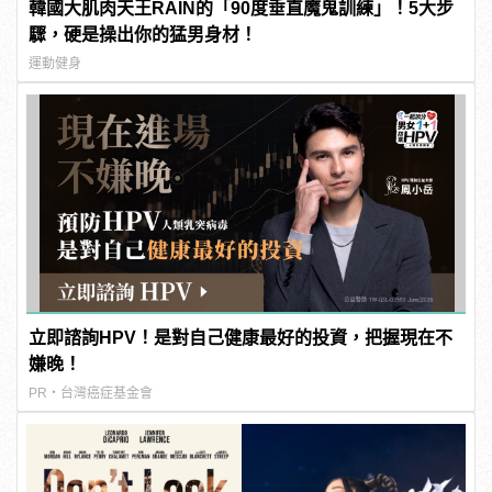
韓國大肌肉天王RAIN的「90度垂直魔鬼訓練」！5大步
驟，硬是操出你的猛男身材！
運動健身
立即諮詢HPV！是對自己健康最好的投資，把握現在不
嫌晚！
PR・台灣癌症基金會