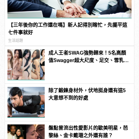
【三年後你的工作還在嗎】新人記得別瞎忙，先擺平這
七件事就好
生活話題
成人王者SWAG強勢歸來！5名高顏
值Swagger超大尺度、足交、雪乳、
粉紅海鮮通通有，親自教你人與人的
連結！ | manfashion這樣變型男
除了鍛鍊身材外，伏地挺身還有這5
大意想不到的好處
盤點曾流出性愛影片的歐美明星，芭
黎絲、金卡戴珊之外還有誰？