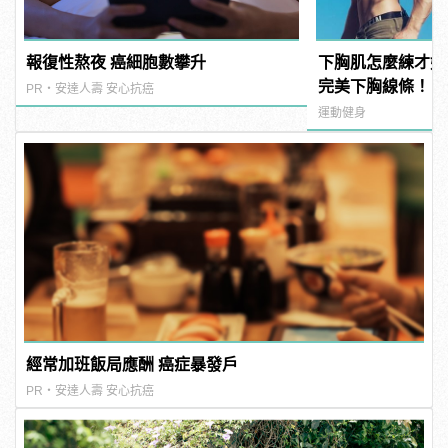
報復性熬夜 癌細胞數攀升
下胸肌怎麼練才好
完美下胸線條！ | m
PR・安達人壽 安心抗癌
型男
運動健身
經常加班飯局應酬 癌症暴發戶
PR・安達人壽 安心抗癌