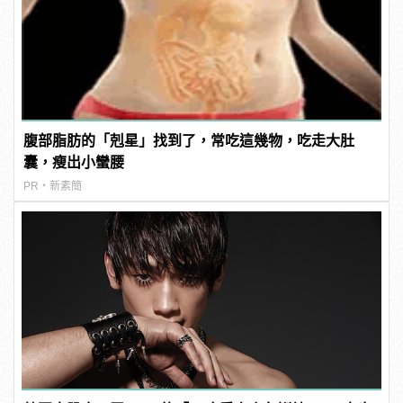
腹部脂肪的「剋星」找到了，常吃這幾物，吃走大肚
囊，瘦出小蠻腰
PR・新素簡