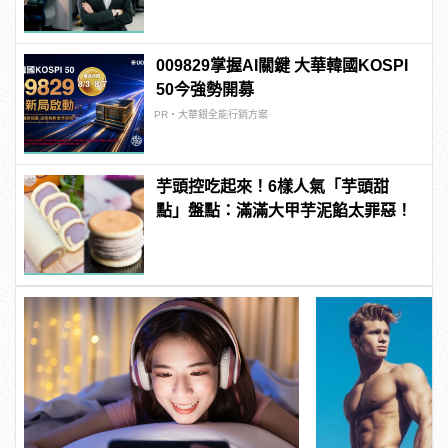
009829掌握AI關鍵 大華韓國KOSPI
50今強勢開募
PR・大華銀全能行銷方案
芋頭控吃起來！6樣人氣「芋頭甜
點」盤點：滿滿大甲芋泥餡太罪惡！