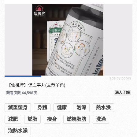
ads by popIn
【仙桃牌】保血平丸(去羚羊角)
深入了解
觀看次數 44,598次
減重塑身
身體
健康
泡澡
熱水澡
減肥
燃脂
瘦身
燃燒脂肪
洗澡
泡熱水澡