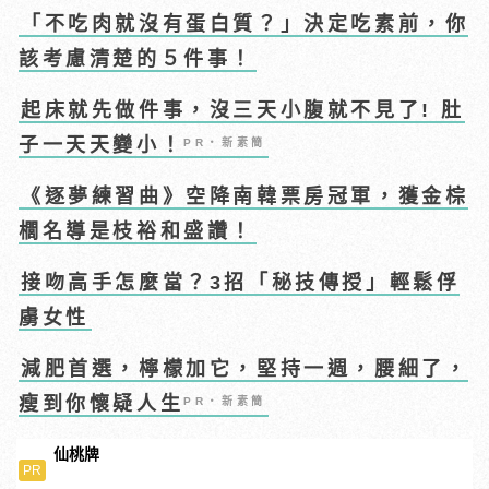
「不吃肉就沒有蛋白質？」決定吃素前，你
該考慮清楚的５件事！
起床就先做件事，沒三天小腹就不見了! 肚
子一天天變小！
PR・新素簡
《逐夢練習曲》空降南韓票房冠軍，獲金棕
櫚名導是枝裕和盛讚！
接吻高手怎麼當？3招「秘技傳授」輕鬆俘
虜女性
減肥首選，檸檬加它，堅持一週，腰細了，
瘦到你懷疑人生
PR・新素簡
仙桃牌
PR