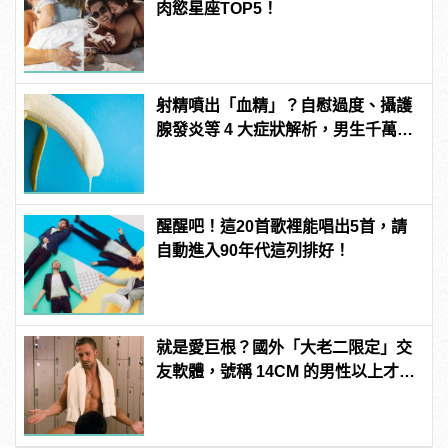
肉慾星座TOP5！
射精噴出「血精」？自慰過度、攝護
腺發炎等 4 大症狀解析，男生千萬要
注意！
醒醒吧！這20首歌裡能唱出5首，請
自動進入90年代這列排好！
就是愛巨根？國外「大老二限定」交
友軟體，號稱 14CM 的男性以上才給
過？