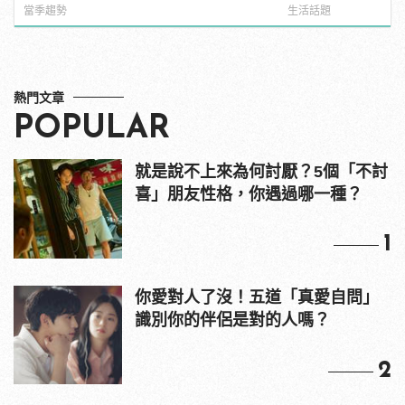
你們有那麼大的馬賽克嗎？
噁心到極致！ | ma
當季趨勢
生活話題
男
熱門文章
POPULAR
就是說不上來為何討厭？5個「不討
喜」朋友性格，你遇過哪一種？
1
你愛對人了沒！五道「真愛自問」
識別你的伴侶是對的人嗎？
2