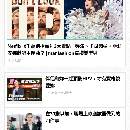
Netflix《千萬別抬頭》3大看點！導演、卡司超猛，亞莉
安娜獻唱主題曲？ | manfashion這樣變型男
生活話題
伴侶和妳一起預防HPV，才有資格說
愛妳！
PR・台灣癌症基金會
在30歲以前，職場上你應該要做到的
四件事