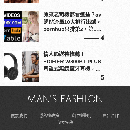
原來老司機都看這些？av
網站流量10大排行出爐，
pornhub只排第3，第1名
竟是他？
4
情人節送禮推薦！
EDIFIER W800BT PLUS
耳罩式無線藍牙耳機，在
耳邊傾訴甜言蜜語
5
關於我們
隱私權政策
著作權聲明
廣告合作
我要投稿