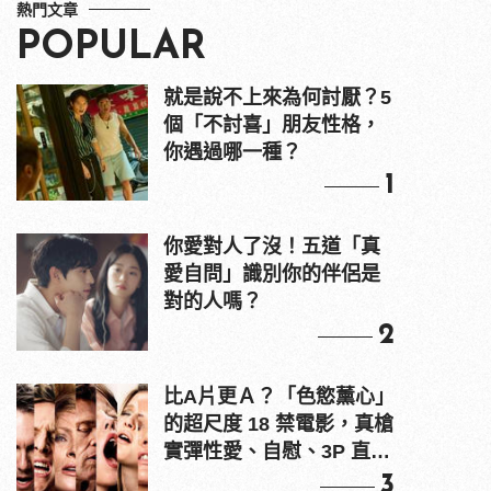
熱門文章
POPULAR
就是說不上來為何討厭？5
個「不討喜」朋友性格，
你遇過哪一種？
1
你愛對人了沒！五道「真
愛自問」識別你的伴侶是
對的人嗎？
2
比A片更Ａ？「色慾薰心」
的超尺度 18 禁電影，真槍
實彈性愛、自慰、3P 直接
上！
3