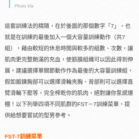
Photo Via
這套訓練法的精隨，在於後面的那個數字「7」，也
就是在訓練的最後加入一個大容量訓練動作（共7
組），藉由較短的休息時間與較多的組數、次數，讓
肌肉更完整飽滿的充血，使筋膜組織可以因此得到伸
展。建議選擇單關節動作作為最後的大容量訓練組，
假如鍛鍊胸部可以選擇滑輪夾胸、背部則可以選擇直
臂滑輪下壓等，完全榨乾你的肌肉，絕對讓你泵感爆
棚！以下列舉四項不同肌群的FST－7訓練菜單，提
供給想要嘗試的型男參考。
FST-7訓練菜單