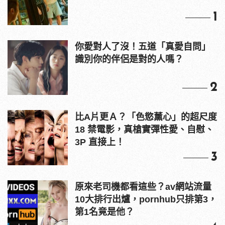
1
你愛對人了沒！五道「真愛自問」
識別你的伴侶是對的人嗎？
2
比A片更Ａ？「色慾薰心」的超尺度
18 禁電影，真槍實彈性愛、自慰、
3P 直接上！
3
原來老司機都看這些？av網站流量
10大排行出爐，pornhub只排第3，
第1名竟是他？