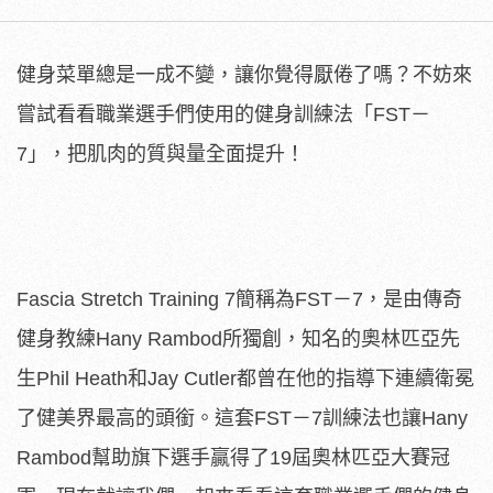
健身菜單總是一成不變，讓你覺得厭倦了嗎？不妨來
嘗試看看職業選手們使用的健身訓練法「FST－
7」，把肌肉的質與量全面提升！
Fascia Stretch Training 7簡稱為FST－7，是由傳奇
健身教練Hany Rambod所獨創，知名的奧林匹亞先
生Phil Heath和Jay Cutler都曾在他的指導下連續衛冕
了健美界最高的頭銜。這套FST－7訓練法也讓Hany
Rambod幫助旗下選手贏得了19屆奧林匹亞大賽冠