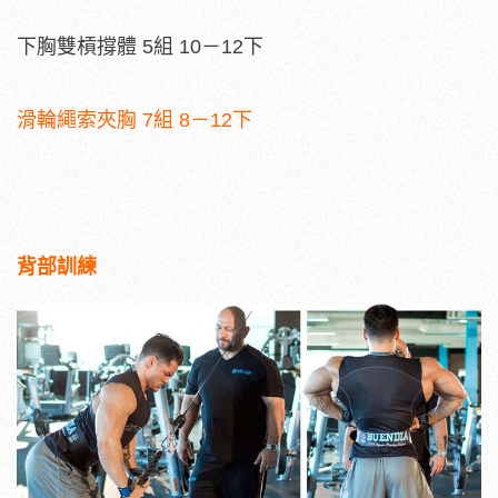
下胸雙槓撐體 5組 10－12下
滑輪繩索夾胸 7組 8－12下
背部訓練