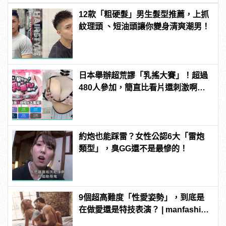
12款「粗硬髮」男生髮型推薦，上抓
紋理頭 、短油頭讓你變身清爽潮男！
日本舉辦超荒謬「乳搖大賽」！超過
480人參加，簡直比看片還刺激啊！ |
manfashion這樣變型男
約炮也能踩雷？女性公認6大「雷炮
類型」，臭GG還不是最慘的！
9個超高難度「性愛姿勢」，到底是
在做愛還是特技表演？ | manfashion
這樣變型男