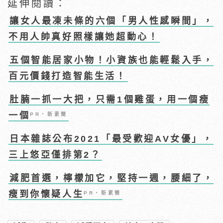
延伸閱讀：
讓女人最凍未條的六個「男人性感瞬間」，
不用人帥真好照樣讓她超動心！
五個智能居家小物！小資族也能輕鬆入手，
百元價錢打造智能生活！
肚腩一抓一大把，只需1個雞蛋，用一個瘦
一個
PR・新素簡
日本雜誌公布2021「最受歡迎AV女優」，
三上悠亞僅排第2？
減肥首選，檸檬加它，堅持一週，腰細了，
瘦到你懷疑人生
PR・新素簡