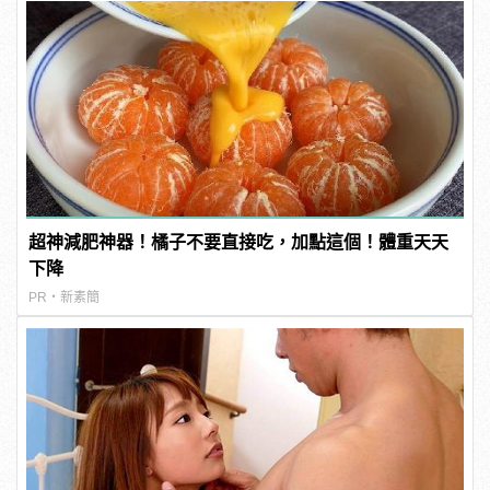
超神減肥神器！橘子不要直接吃，加點這個！體重天天
下降
PR・新素簡