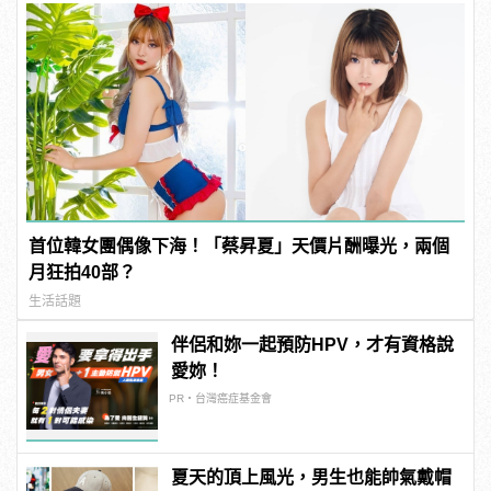
首位韓女團偶像下海！「蔡昇夏」天價片酬曝光，兩個
月狂拍40部？
生活話題
伴侶和妳一起預防HPV，才有資格說
愛妳！
PR・台灣癌症基金會
夏天的頂上風光，男生也能帥氣戴帽