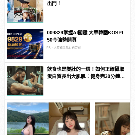
出門！
009829掌握AI關鍵 大華韓國KOSPI
50今強勢開募
PR・大華銀全能行銷方案
飲食也是變壯的一環！如何正確攝取
蛋白質長出大肌肌：健身完30分鐘是
黃金時間？