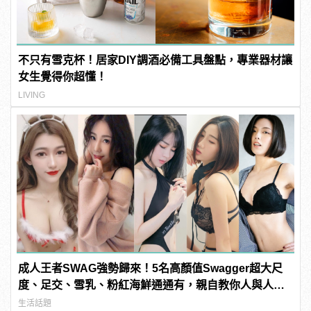
不只有雪克杯！居家DIY調酒必備工具盤點，專業器材讓
女生覺得你超懂！
LIVING
成人王者SWAG強勢歸來！5名高顏值Swagger超大尺
度、足交、雪乳、粉紅海鮮通通有，親自教你人與人的
連結！ | manfashion這樣變型男
生活話題