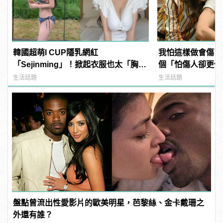
韓國超萌I CUP隱乳網紅
我怕這樣做會傷了
「Sejinming」！掀起衣服也太「胸」
個「怕傷人卻更傷
了吧！ | manfashion這樣變型男
manfashion這
生活話題
生活話題
盤點曾流出性愛影片的歐美明星，芭黎絲、金卡戴珊之
外還有誰？