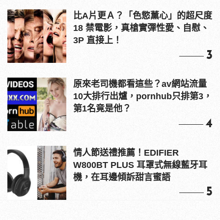
比A片更Ａ？「色慾薰心」的超尺度
18 禁電影，真槍實彈性愛、自慰、
3P 直接上！
3
原來老司機都看這些？av網站流量
10大排行出爐，pornhub只排第3，
第1名竟是他？
4
情人節送禮推薦！EDIFIER
W800BT PLUS 耳罩式無線藍牙耳
機，在耳邊傾訴甜言蜜語
5