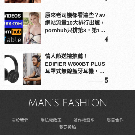
原來老司機都看這些？av
網站流量10大排行出爐，
pornhub只排第3，第1名
竟是他？
4
情人節送禮推薦！
EDIFIER W800BT PLUS
耳罩式無線藍牙耳機，在
耳邊傾訴甜言蜜語
5
關於我們
隱私權政策
著作權聲明
廣告合作
我要投稿