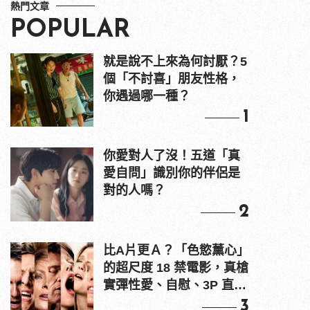
熱門文章
POPULAR
就是說不上來為何討厭？5
個「不討喜」朋友性格，
你遇過哪一種？
1
你愛對人了沒！五道「真
愛自問」識別你的伴侶是
對的人嗎？
2
比A片更Ａ？「色慾薰心」
的超尺度 18 禁電影，真槍
實彈性愛、自慰、3P 直接
上！
3