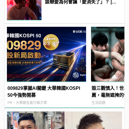
談戀愛為何會讓「愛消失了」？ |
manfashion這樣變型男
009829掌握AI關鍵 大華韓國KOSPI
毀三觀慎入！世界
50今強勢開募
薦，毫無遮掩的性
噁心到極致！ | ma
PR・大華銀全能行銷方案
生活話題
男