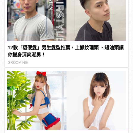
12款「粗硬髮」男生髮型推薦，上抓紋理頭 、短油頭讓
你變身清爽潮男！
GROOMING