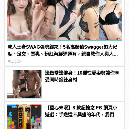
成人王者SWAG強勢歸來！5名高顏值Swagger超大尺
度、足交、雪乳、粉紅海鮮通通有，親自教你人與人的
連結！ | manfashion這樣變型男
生活話題
邊做愛邊健身！10種性愛姿勢讓你享
受同時鍛鍊身材
【童心未泯】8 款超懷念 FB 網頁小
遊戲：手遊還不興盛的年代，我們都
玩這些長大！