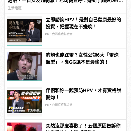
泡浴、一日女友超刺激！老司機直呼：賺到了超爽Der～
| manfashion這樣變型男
生活話題
立即諮詢HPV！是對自己健康最好的
投資，把握現在不嫌晚！
PR・台灣癌症基金會
約炮也能踩雷？女性公認6大「雷炮
類型」，臭GG還不是最慘的！
伴侶和妳一起預防HPV，才有資格說
愛妳！
PR・台灣癌症基金會
突然沒那麼喜歡了！五個原因告訴你