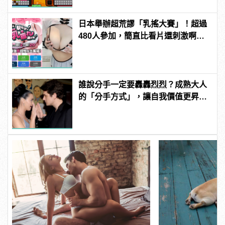
日本舉辦超荒謬「乳搖大賽」！超過
480人參加，簡直比看片還刺激啊！ |
manfashion這樣變型男
誰說分手一定要轟轟烈烈？成熟大人
的「分手方式」，讓自我價值更昇
華！