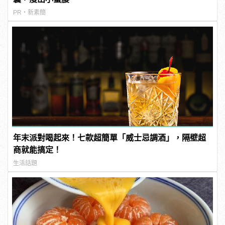
PR・新素簡
年末派對喝起來！七款超簡單「威士忌調酒」，隔壁超
商就能搞定！
生活話題