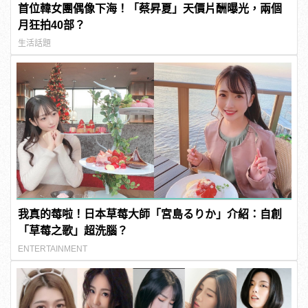
首位韓女團偶像下海！「蔡昇夏」天價片酬曝光，兩個
月狂拍40部？
生活話題
我真的莓啦！日本草莓大師「宮島るりか」介紹：自創
「草莓之歌」超洗腦？
ENTERTAINMENT