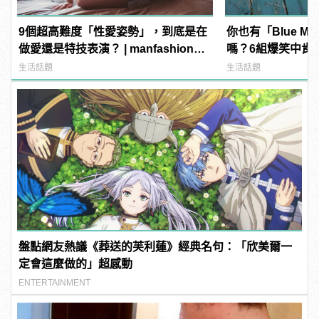
9個超高難度「性愛姿勢」，到底是在
你也有「Blue M
做愛還是特技表演？ | manfashion這
嗎？6組爆笑中肯
樣變型男
「這不就是禮拜一
生活話題
生活話題
盤點網友熱議《葬送的芙利蓮》經典名句：「欣美爾一
定會這麼做的」超感動
ENTERTAINMENT