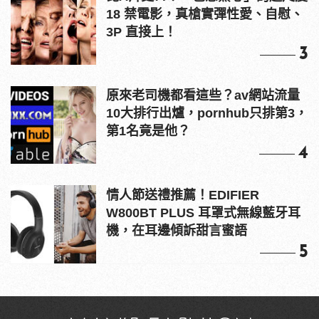
18 禁電影，真槍實彈性愛、自慰、
3P 直接上！
3
原來老司機都看這些？av網站流量
10大排行出爐，pornhub只排第3，
第1名竟是他？
4
情人節送禮推薦！EDIFIER
W800BT PLUS 耳罩式無線藍牙耳
機，在耳邊傾訴甜言蜜語
5