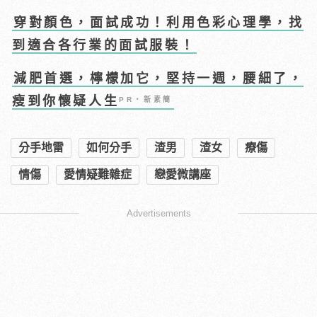
穿對顏色，面試成功！利用色彩心理學，找
到適合各行業的面試服裝！
減肥首選，檸檬加它，堅持一週，腰細了，
瘦到你懷疑人生
PR・新素簡
分手地雷
如何分手
渣男
渣女
療傷
情傷
愛情疑難雜症
戀愛微講座
Advertisements