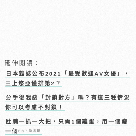
延伸閱讀：
日本雜誌公布2021「最受歡迎AV女優」，
三上悠亞僅排第2？
分手後我該「封鎖對方」嗎？有這三種情況
你可以考慮不封鎖！
肚腩一抓一大把，只需1個雞蛋，用一個瘦
一個
PR・新素簡