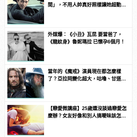
間」，不用人帥真好照樣讓她超動
心！
外媒爆：《小丑》瓦昆 要當爸了，
《龍紋身》魯妮瑪拉 已懷孕6個月！
當年的《魔戒》演員現在都怎麼樣
了？亞拉岡變化超大，咕嚕、甘道
夫、精靈王全都跳槽漫威啦！
【戀愛微講座】25歲還沒談過戀愛怎
麼辦？女友好像和別人搞曖昧該怎麼
查？快看5大常見戀愛問題的解決之
道！