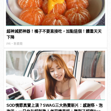
超神減肥神器！橘子不要直接吃，加點這個！體重天天
下降
PR・新素簡
SOD情節真實上演？SWAG三大熱賣新片：感謝祭、泡