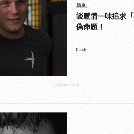
穩定
談感情一味追求「
偽命題！
Dandy