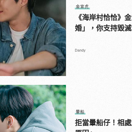
金宣虎
《海岸村恰恰》金
婚」，你支持毀滅
Dandy
暈船
拒當暈船仔！相處