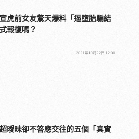
宣虎前女友驚天爆料「逼墮胎騙結
式報復嗎？
2021年10月22日 12:00
超曖昧卻不答應交往的五個「真實