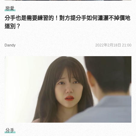
戀愛
分手也是需要練習的！對方提分手如何瀟灑不掉價地
道別？
Dandy
2022年2月18日 21:00
分手