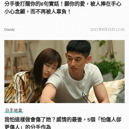
分手後打醒你的6句實話！願你的愛，被人捧在手心
小心念顧，而不再被人辜負！
Dandy
2021年9月15日 12:00
分手地雷
我怕這樣做會傷了她？感情的最後，5個「怕傷人卻
更傷人」的分手作為