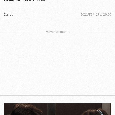
Dandy
2021年6月17日 20:00
Advertisements