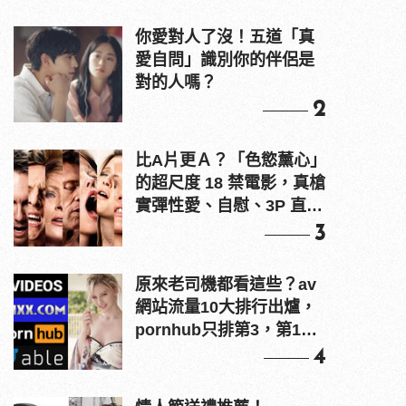
你愛對人了沒！五道「真
愛自問」識別你的伴侶是
對的人嗎？
2
比A片更Ａ？「色慾薰心」
的超尺度 18 禁電影，真槍
實彈性愛、自慰、3P 直接
上！
3
原來老司機都看這些？av
網站流量10大排行出爐，
pornhub只排第3，第1名
竟是他？
4