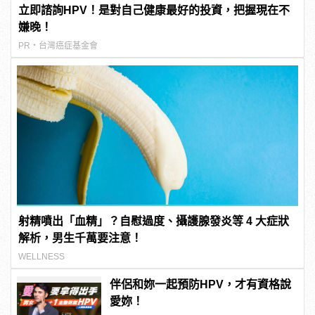
立即諮詢HPV！是對自己健康最好的投資，把握現在不
嫌晚！
PR・台灣癌症基金會
射精噴出「血精」？自慰過度、攝護腺發炎等 4 大症狀
解析，男生千萬要注意！
WELLNESS
伴侶和妳一起預防HPV，才有資格說
愛妳！