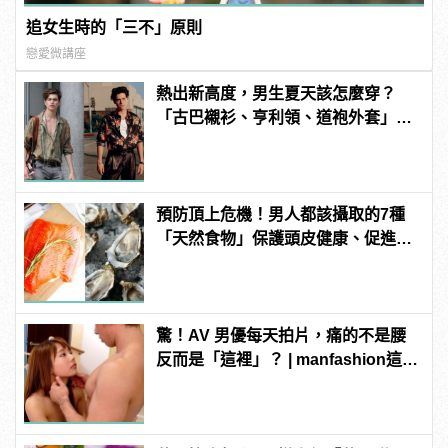
追女生時的「三不」原則
戀愛微講座
熱出新高度，男生夏天該怎麼穿？
「古巴襯衫、亨利領、道袍外套」3
款精選上著是最佳解答！
預防頂上危機！男人都該攝取的7種
「天然食物」保護頭皮健康、促進生
髮！
驚！AV 男優每天拍片，痛的不是腰
反而是「這裡」？ | manfashion這樣
變型男