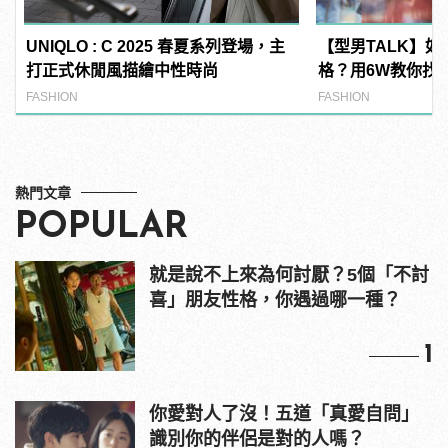
UNIQLO : C 2025 春夏系列登場，主
【型男TALK】
打正式休閒風描繪中性時尚
格？用6W教你找
LOOK！
FASHION
FASHION
熱門文章
POPULAR
就是說不上來為何討厭？5個「不討
喜」朋友性格，你遇過哪一種？
1
你愛對人了沒！五道「真愛自問」
識別你的伴侶是對的人嗎？