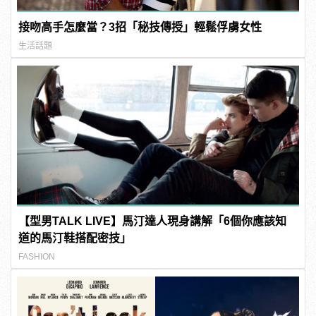
接吻高手怎麼當？3招「秘技傳授」輕鬆俘虜女性
生活話題
【型男TALK LIVE】馬汀達人現身講解「6個你應該知
道的馬汀鞋搭配密技」
FASHION