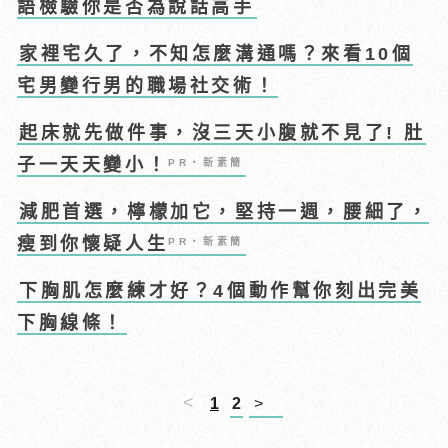
語檢驗你是否為說話高手
家裡宅久了，不知怎麼溝通嗎？來看10個
宅男變行男的職場社交術！
起床就先做件事，沒三天小腹就不見了! 肚
子一天天變小！
PR・新素簡
減肥首選，檸檬加它，堅持一週，腰細了，
瘦到你懷疑人生
PR・新素簡
下胸肌怎麼練才好？4個動作幫你刻出完美
下胸線條！
<
1
2
>