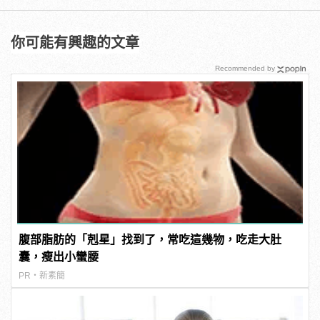
你可能有興趣的文章
Recommended by
腹部脂肪的「剋星」找到了，常吃這幾物，吃走大肚
囊，瘦出小蠻腰
PR・新素簡