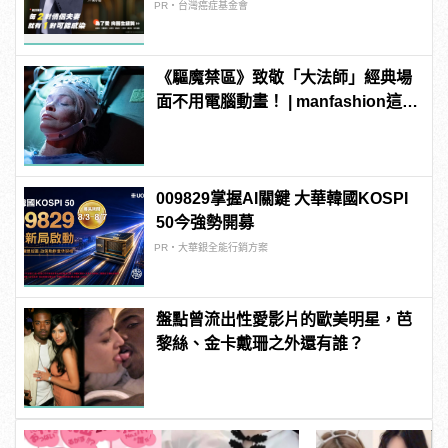
PR・台灣癌症基金會
《驅魔禁區》致敬「大法師」經典場
面不用電腦動畫！ | manfashion這樣
變型男
009829掌握AI關鍵 大華韓國KOSPI
50今強勢開募
PR・大華銀全能行銷方案
盤點曾流出性愛影片的歐美明星，芭
黎絲、金卡戴珊之外還有誰？