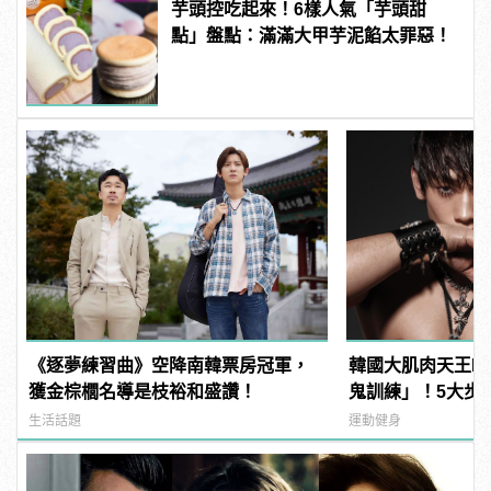
芋頭控吃起來！6樣人氣「芋頭甜
點」盤點：滿滿大甲芋泥餡太罪惡！
《逐夢練習曲》空降南韓票房冠軍，
韓國大肌肉天王RA
獲金棕櫚名導是枝裕和盛讚！
鬼訓練」！5大步
男身材！
生活話題
運動健身