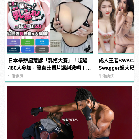
日本舉辦超荒謬「乳搖大賽」！超過
成人王者SWAG
480人參加，簡直比看片還刺激啊！ |
Swagger超大
manfashion這樣變型男
紅海鮮通通有，親
生活話題
生活話題
結！ | manfash