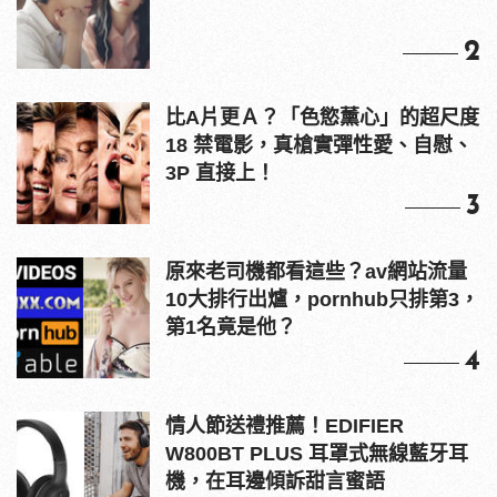
2
比A片更Ａ？「色慾薰心」的超尺度
18 禁電影，真槍實彈性愛、自慰、
3P 直接上！
3
原來老司機都看這些？av網站流量
10大排行出爐，pornhub只排第3，
第1名竟是他？
4
情人節送禮推薦！EDIFIER
W800BT PLUS 耳罩式無線藍牙耳
機，在耳邊傾訴甜言蜜語