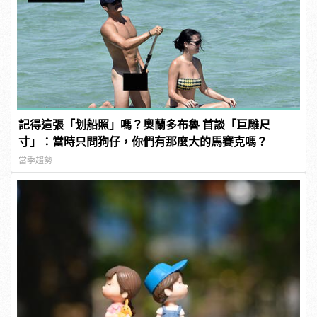
記得這張「划船照」嗎？奧蘭多布魯 首談「巨雕尺
寸」：當時只問狗仔，你們有那麼大的馬賽克嗎？
當季趨勢