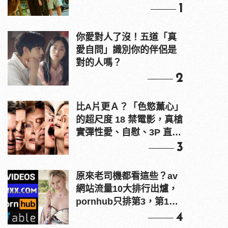
1
你愛對人了沒！五道「真
愛自問」識別你的伴侶是
對的人嗎？
2
比A片更Ａ？「色慾薰心」
的超尺度 18 禁電影，真槍
實彈性愛、自慰、3P 直接
上！
3
原來老司機都看這些？av
網站流量10大排行出爐，
pornhub只排第3，第1名
竟是他？
4