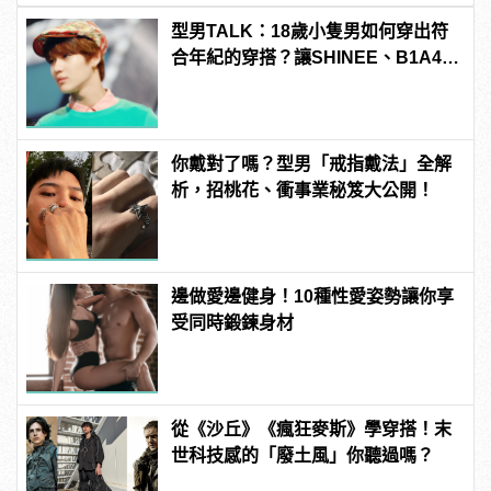
型男TALK：18歲小隻男如何穿出符
合年紀的穿搭？讓SHINEE、B1A4、
EXO忙內成員來告訴你！
你戴對了嗎？型男「戒指戴法」全解
析，招桃花、衝事業秘笈大公開！
邊做愛邊健身！10種性愛姿勢讓你享
受同時鍛鍊身材
從《沙丘》《瘋狂麥斯》學穿搭！末
世科技感的「廢土風」你聽過嗎？