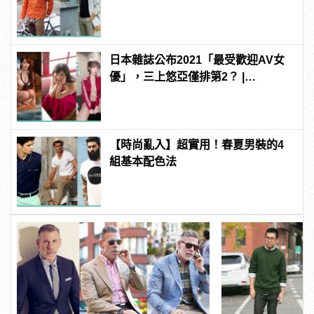
日本雜誌公布2021「最受歡迎AV女
優」，三上悠亞僅排第2？ |
manfashion這樣變型男
【時尚亂入】超實用！春夏男裝的4
組基本配色法