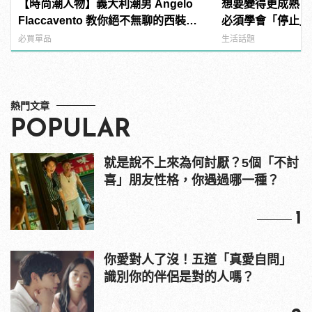
【時尚潮人物】義大利潮男 Angelo
想要變得更成熟？
Flaccavento 教你絕不無聊的西裝穿
必須學會「停止」
搭術
必買單品
生活話題
熱門文章
POPULAR
就是說不上來為何討厭？5個「不討
喜」朋友性格，你遇過哪一種？
1
你愛對人了沒！五道「真愛自問」
識別你的伴侶是對的人嗎？