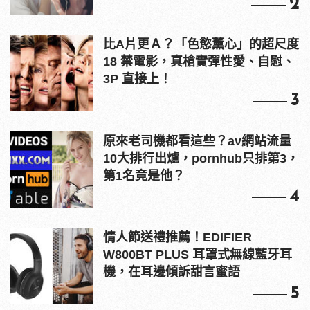
2
比A片更Ａ？「色慾薰心」的超尺度
18 禁電影，真槍實彈性愛、自慰、
3P 直接上！
3
原來老司機都看這些？av網站流量
10大排行出爐，pornhub只排第3，
第1名竟是他？
4
情人節送禮推薦！EDIFIER
W800BT PLUS 耳罩式無線藍牙耳
機，在耳邊傾訴甜言蜜語
5