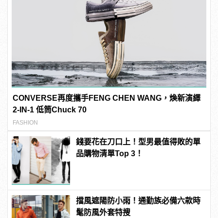
CONVERSE再度攜手FENG CHEN WANG，煥新演繹
2-IN-1 低筒Chuck 70
FASHION
錢要花在刀口上！型男最值得敗的單
品購物清單Top 3！
擋風遮陽防小雨！通勤族必備六款時
髦防風外套特搜