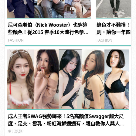
尼可森老伯（Nick Wooster）也穿這
綠色才不難搭！掌
些顏色！從2015 春季10大流行色學穿
則，讓你一年四季
搭！
FASHION
FASHION
成人王者SWAG強勢歸來！5名高顏值Swagger超大尺
度、足交、雪乳、粉紅海鮮通通有，親自教你人與人的
連結！ | manfashion這樣變型男
生活話題