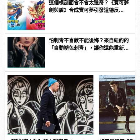
這個橫剖面會不會太獵奇？《寶可夢
劍與盾》合成寶可夢引發道德反
思！？
怕刺青不喜歡不能後悔？來自紐約的
「自動褪色刺青」，讓你還能重新來
過 | manfashion這樣變型男