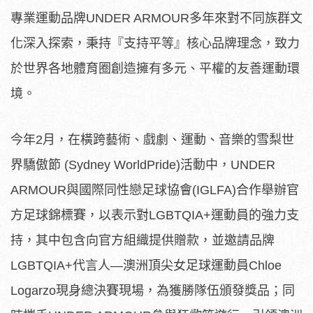
專業運動品牌UNDER ARMOUR多年來對不同族群文
化深入探索，秉持『支持平等』核心品牌理念，致力
於世界各地體育圈創造擁有多元、平權的友善運動環
境。
今年2月，在橫跨藝術、戲劇、運動、
音樂的雪梨世
界驕傲節 (Sydney WorldPride)活動中，UNDER
ARMOUR與國際同性戀足球協會(IGLFA)合作舉辦官
方足
球錦標賽，以表示對LGBTQIA+運動員的強力支
持，
其中包含向官方組織提供贈款，並邀請品牌
LGBTQIA+代言人
—澳洲頂尖女足球運動員Chloe
Logarzo現身總決賽現場，為獲勝隊伍頒發獎品；同