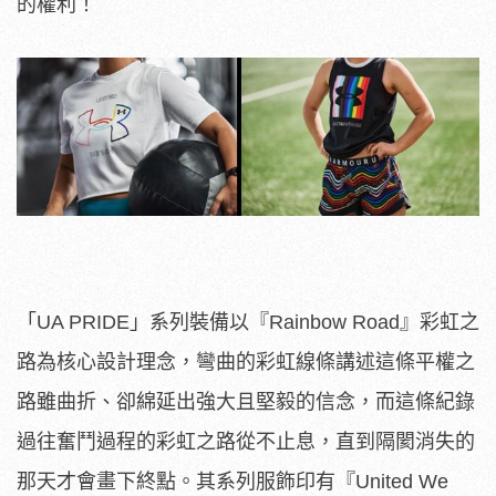
的權利！
「UA PRIDE」系列裝備以『Rainbow Road』彩虹之
路為核心設計理念，
彎曲的彩虹線條講述這條平權之
路雖曲折、
卻綿延出強大且堅毅的信念，
而這條紀錄
過往奮鬥過程的彩虹之路從不止息，
直到隔閡消失的
那天才會畫下終點。其系列服飾印有『United We