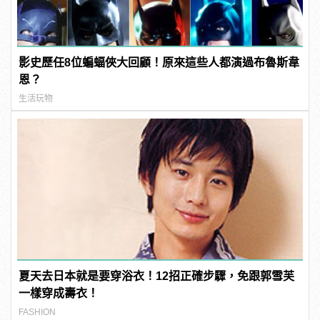
影史歷任8位蝙蝠俠大回顧！原來這些人都演過布魯斯韋
恩？
生活玩物
夏天去日本就是要穿浴衣！12招正確步驟，免跟郭雪芙
一樣穿成壽衣！
FASHION