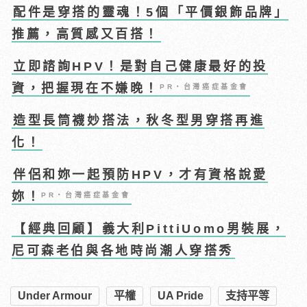
配件是穿搭的靈魂！5個「平價銀飾品牌」
推薦，高質感又百搭！
立即諮詢HPV！是對自己健康最好的投
資，把握現在不嫌晚！
PR・台灣癌症基金會
造型長筒襪妙搭法，秋冬型男穿搭再進
化！
伴侶和妳一起預防HPV，才有資格說愛
妳！
PR・台灣癌症基金會
【經典回顧】義大利PittiUomo男裝展，
尼可森老伯與各地時尚潮人穿搭秀
Under Armour
平權
UA Pride
支持平等