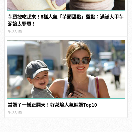
芋頭控吃起來！6樣人氣「芋頭甜點」盤點：滿滿大甲芋
泥餡太罪惡！
生活話題
當媽了一樣正翻天！好萊塢人氣辣媽Top10
生活話題