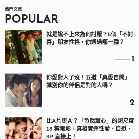
熱門文章
POPULAR
就是說不上來為何討厭？5個「不討
喜」朋友性格，你遇過哪一種？
1
你愛對人了沒！五道「真愛自問」
識別你的伴侶是對的人嗎？
2
比A片更Ａ？「色慾薰心」的超尺度
18 禁電影，真槍實彈性愛、自慰、
3P 直接上！