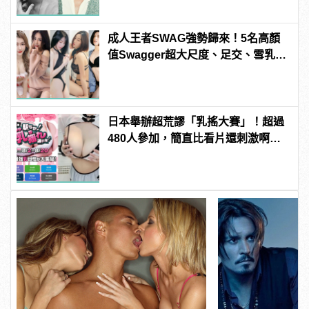
成人王者SWAG強勢歸來！5名高顏
值Swagger超大尺度、足交、雪乳、
粉紅海鮮通通有，親自教你人與人的
連結！ | manfashion這樣變型男
日本舉辦超荒謬「乳搖大賽」！超過
480人參加，簡直比看片還刺激啊！ |
manfashion這樣變型男