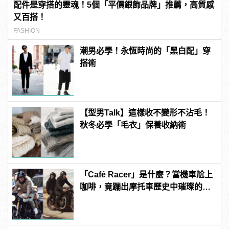
配件是穿搭的靈魂！5個「平價銀飾品牌」推薦，高質感
又百搭！
FASHION
潮男必學！永恆時尚的「黑白配」穿
搭術
【型男Talk】這樣收不變形不沾毛！
秋冬必學「毛衣」保養收納術
「Café Racer」是什麼？當機車尬上
咖啡，竟蹦出摩托車歷史中璀璨的火
花！？