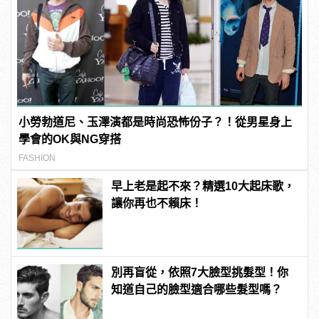
小勞勃道尼、玉澤演都是時尚恐怖份子？！從男星身上
學會的OK與NG穿搭
FASHION
早上老是起不來？精選10大起床歌，
讓你再也不賴床！
別再盲從，依照7大臉型挑髮型！你
知道自己的臉型適合哪些髮型嗎？