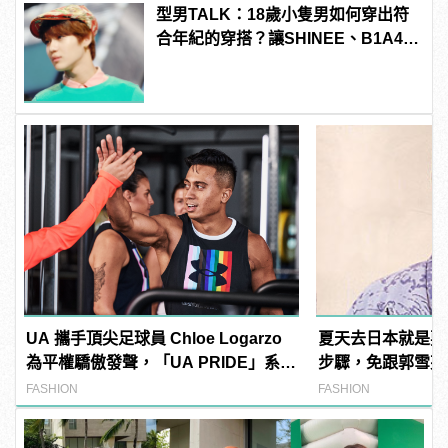
型男TALK：18歲小隻男如何穿出符
合年紀的穿搭？讓SHINEE、B1A4、
EXO忙內成員來告訴你！
UA 攜手頂尖足球員 Chloe Logarzo
夏天去日本就是要
為平權驕傲發聲，「UA PRIDE」系列
步驟，免跟郭雪芙
全新上市！
FASHION
FASHION