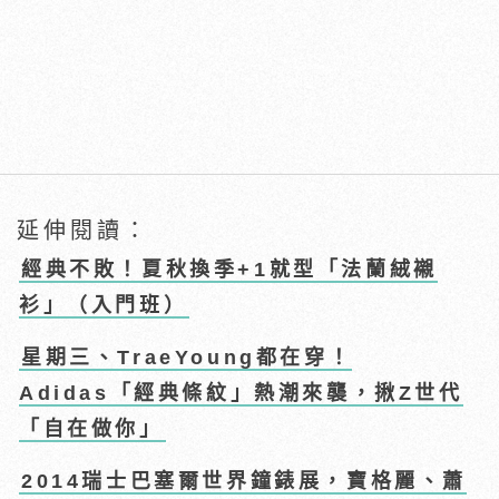
延伸閱讀：
經典不敗！夏秋換季+1就型「法蘭絨襯
衫」（入門班）
星期三、TraeYoung都在穿！
Adidas「經典條紋」熱潮來襲，揪Z世代
「自在做你」
2014瑞士巴塞爾世界鐘錶展，寶格麗、蕭