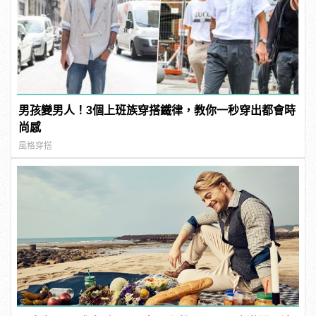
男孩變男人！3個上班族穿搭鐵律，教你一秒穿出都會時
尚感
風格穿搭