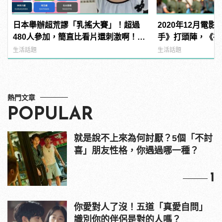
日本舉辦超荒謬「乳搖大賽」！超過
2020年12月電
480人參加，簡直比看片還刺激啊！ |
手》打頭陣，《神力
manfashion這樣變型男
受期待！
生活話題
生活話題
熱門文章
POPULAR
就是說不上來為何討厭？5個「不討
喜」朋友性格，你遇過哪一種？
1
你愛對人了沒！五道「真愛自問」
識別你的伴侶是對的人嗎？