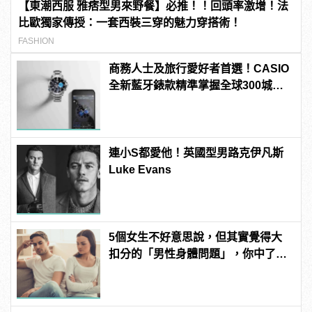
【東潮西服 雅痞型男來野餐】必推！！回頭率激增！法
比歐獨家傳授：一套西裝三穿的魅力穿搭術！
FASHION
商務人士及旅行愛好者首選！CASIO
全新藍牙錶款精準掌握全球300城市
時間
連小S都愛他！英國型男路克伊凡斯
Luke Evans
5個女生不好意思說，但其實覺得大
扣分的「男性身體問題」，你中了
嗎？