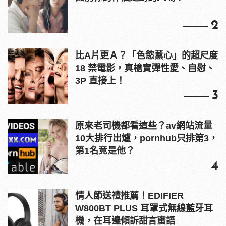
2
比A片更Ａ？「色慾薰心」的超尺度
18 禁電影，真槍實彈性愛、自慰、
3P 直接上！
3
原來老司機都看這些？av網站流量
10大排行出爐，pornhub只排第3，
第1名竟是他？
4
情人節送禮推薦！EDIFIER
W800BT PLUS 耳罩式無線藍牙耳
機，在耳邊傾訴甜言蜜語