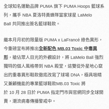
全球知名運動品牌 PUMA 旗下 PUMA Hoops 籃球系
列，攜手 NBA 夏洛特黃蜂隊當家球星 LaMelo
Ball 共同推出簽名籃球鞋款。
繼本月月初的限量版 PUMA x LaFrancé 綠色異形，
今重磅宣布將推出
全新配色
MB.03 Toxic
中毒異
形
，搶佔眾人目光的外觀設計，將 LaMelo Ball 強烈
獨特的個人風格帶到 NBA 殿堂，這雙從外星地心竄
出的重毒異形鞋款徹底改寫了球場 DNA，極具吸睛
又兼顧機能的專業籃球鞋款MB.03 Toxic 將
於 10 月 28 日於 PUMA 指定門市與官網同步全球開
賣，潮流病毒傳播警戒中。