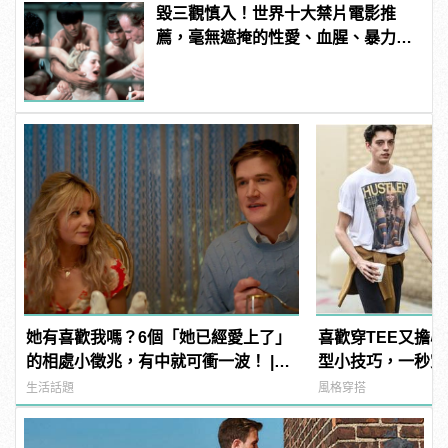
毀三觀慎入！世界十大禁片電影推
薦，毫無遮掩的性愛、血腥、暴力、
噁心到極致！ | manfashion這樣變型
男
她有喜歡我嗎？6個「她已經愛上了」
喜歡穿TEE又擔心
的相處小徵兆，有中就可衝一波！ |
型小技巧，一秒穿
manfashion這樣變型男
生活話題
風格穿搭