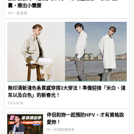
囊，瘦出小蠻腰
PR・新素簡
無印清新淺色系質感穿搭3大穿法！準備迎接「米白、淺
灰以及白色」的新春光！
FASHION
伴侶和妳一起預防HPV，才有資格說
愛妳！
PR・台灣癌症基金會