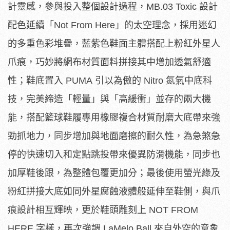
計靈感，參與投入整個設計過程，MB.03 Toxic 設計
配色延續「Not From Here」的太空理念，採用迷幻
的多重色彩堆疊，藍紫色鞋面主體
搭配上粉紅外星人
爪痕，
巧妙將網布材質面料拼接其中增加透氣舒適
性；鞋底置入 PUMA 引以為傲的 Nitro 氮氣中底科
技，完美締造「輕量」與「高緩衝」並存的兩大機
能，
搭配籃球鞋履專用橡膠複合材質耐磨大底帶來強
勁抓地力，
同步增加與地面磨擦的耐久性，
為急煞急
停的快速切入和定點跳投帶來優異防滑機能，
同步也
加厚鞋後跟，為整體包覆更加分；
最後使用螢光綠及
粉紅拼接大底如同外星腐蝕液體般延伸至鞋側，
與爪
痕設計相互輝映，更於鞋頭雕刻上 NOT FROM
HERE 字樣，再次強調 LaMelo Ball 來自外空的意象