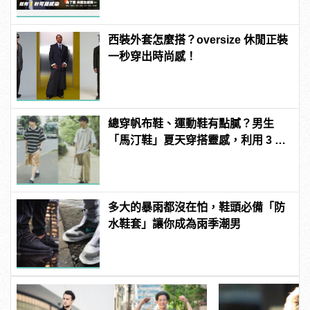
西裝外套怎麼搭？oversize 休閒正裝
一秒穿出時尚感！
總穿帆布鞋、運動鞋有點膩？男生
「馬汀鞋」夏天穿搭靈感，利用 3 種
單品混搭出亮眼風格！
多大的暴雨都沒在怕，鞋頭必備「防
水鞋套」讓你成為雨季潮男