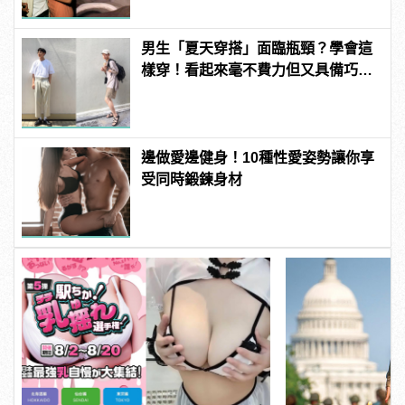
男生「夏天穿搭」面臨瓶頸？學會這
樣穿！看起來毫不費力但又具備巧
思！ | manfashion這樣變型男
邊做愛邊健身！10種性愛姿勢讓你享
受同時鍛鍊身材