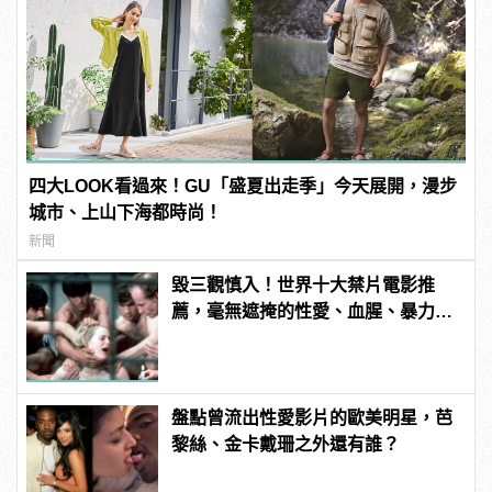
四大LOOK看過來！GU「盛夏出走季」今天展開，漫步
城市、上山下海都時尚！
新聞
毀三觀慎入！世界十大禁片電影推
薦，毫無遮掩的性愛、血腥、暴力、
噁心到極致！
盤點曾流出性愛影片的歐美明星，芭
黎絲、金卡戴珊之外還有誰？