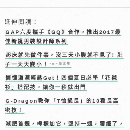
延伸閱讀：
GAP六度攜手《GQ》合作，推出2017最
佳新銳男裝設計師系列
起床就先做件事，沒三天小腹就不見了! 肚
子一天天變小！
PR・新素簡
慵懶瀟灑輕鬆Get！四個夏日必學「花襯
衫」搭配技，讓你一秒就出門
G-Dragon教你「T恤過長」的10種長高
密技！
減肥首選，檸檬加它，堅持一週，腰細了，