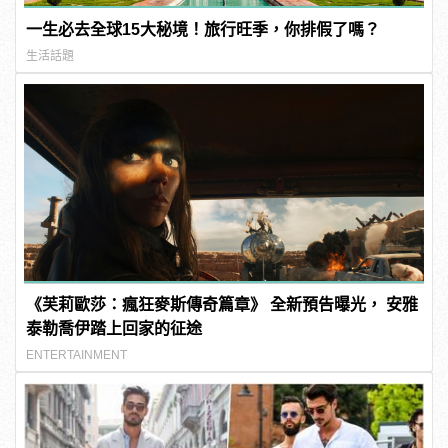
一生必去全球15大秘境！旅行旺季，你排假了嗎？
生活話題
《芙莉歐莎：瘋狂麥斯傳奇篇章》 全新預告曝光， 安雅
泰勒喬伊踏上回家的征途
ENTERTAINMENT