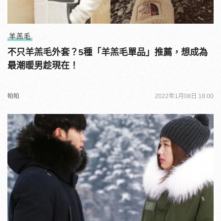
羊羔毛
不只羊羔毛外套？5種「羊羔毛單品」推薦，想成為
最潮暖男趁現在！
帕帕
2022年1月08日 18:00