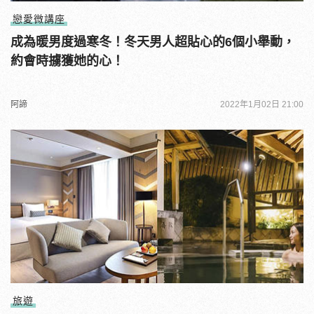
戀愛微講座
成為暖男度過寒冬！冬天男人超貼心的6個小舉動，
約會時擄獲她的心！
阿諦
2022年1月02日 21:00
旅遊