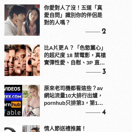
你愛對人了沒！五道「真
愛自問」識別你的伴侶是
對的人嗎？
2
比A片更Ａ？「色慾薰心」
的超尺度 18 禁電影，真槍
實彈性愛、自慰、3P 直接
上！
3
原來老司機都看這些？av
網站流量10大排行出爐，
pornhub只排第3，第1名
竟是他？
4
情人節送禮推薦！