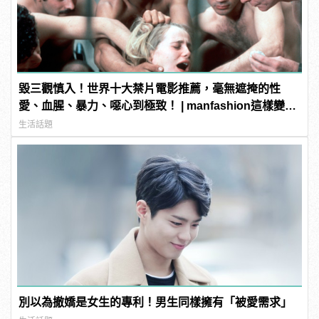
毀三觀慎入！世界十大禁片電影推薦，毫無遮掩的性
愛、血腥、暴力、噁心到極致！ | manfashion這樣變型
男
生活話題
別以為撤嬌是女生的專利！男生同樣擁有「被愛需求」