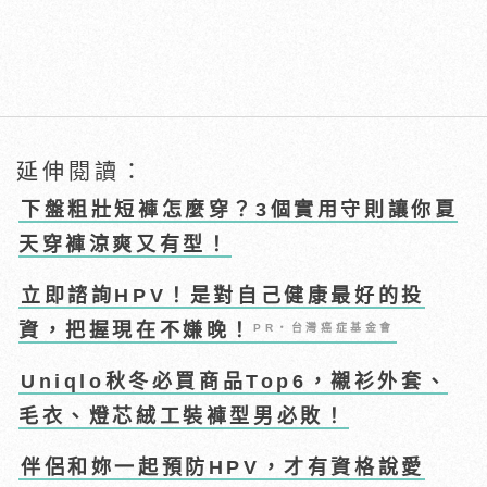
延伸閱讀：
下盤粗壯短褲怎麼穿？3個實用守則讓你夏
天穿褲涼爽又有型！
立即諮詢HPV！是對自己健康最好的投
資，把握現在不嫌晚！
PR・台灣癌症基金會
Uniqlo秋冬必買商品Top6，襯衫外套、
毛衣、燈芯絨工裝褲型男必敗！
伴侶和妳一起預防HPV，才有資格說愛