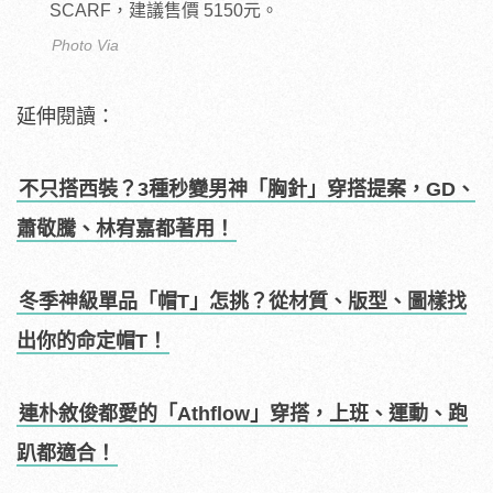
SCARF，建議售價 5150元。
Photo Via
延伸閱讀：
不只搭西裝？3種秒變男神「胸針」穿搭提案，GD、
蕭敬騰、林宥嘉都著用！
冬季神級單品「帽T」怎挑？從材質、版型、圖樣找
出你的命定帽T！
連朴敘俊都愛的「Athflow」穿搭，上班、運動、跑
趴都適合！