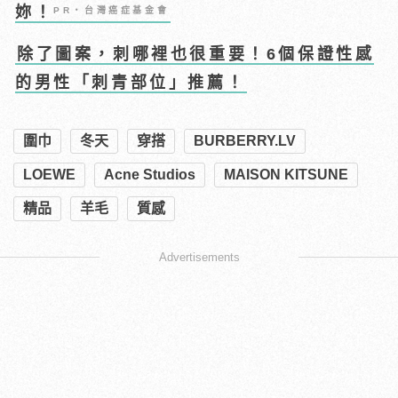
妳！
PR・台灣癌症基金會
除了圖案，刺哪裡也很重要！6個保證性感
的男性「刺青部位」推薦！
圍巾
冬天
穿搭
BURBERRY.LV
LOEWE
Acne Studios
MAISON KITSUNE
精品
羊毛
質感
Advertisements