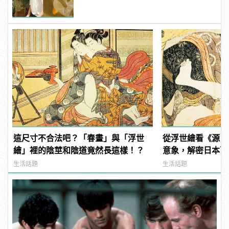
這尺寸不合法吧？「春畫」與「浮世
從浮世繪看《源氏
繪」裡的陰莖和陰道竟然長這樣！？
意象，解密日本百
生活話題
生活話題