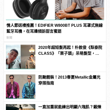
情人節送禮推薦！EDIFIER W800BT PLUS 耳罩式無線
藍牙耳機，在耳邊傾訴甜言蜜語
新聞
2020年超短髮再起！朴敘俊《梨泰院
CLASS》「栗子頭」呆萌髮型，你
敢挑戰嗎？
防颱靚裝！2013春夏Metallic金屬光
穿搭指南
一直加重就能練出明顯六塊肌？鍛煉