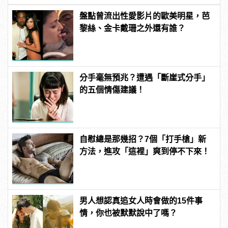
盤點曾流出性愛影片的歐美明星，芭
黎絲、金卡戴珊之外還有誰？
分手毫無預兆？遭遇「斷崖式分手」
的五個情傷建議！
自慰總是那幾招？7個「打手槍」新
方法，進攻「這裡」爽到停不下來！
男人想認真追女人時會做的15件事
情，你也被默默說中了嗎？