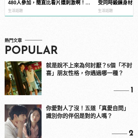
480人參加，簡直比看片還刺激啊！ |
受同時鍛鍊身材
manfashion這樣變型男
生活話題
生活話題
熱門文章
POPULAR
就是說不上來為何討厭？5個「不討
喜」朋友性格，你遇過哪一種？
1
你愛對人了沒！五道「真愛自問」
識別你的伴侶是對的人嗎？
2