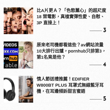
比A片更Ａ？「色慾薰心」的超尺度
18 禁電影，真槍實彈性愛、自慰、
3P 直接上！
3
原來老司機都看這些？av網站流量
10大排行出爐，pornhub只排第3，
第1名竟是他？
4
情人節送禮推薦！EDIFIER
W800BT PLUS 耳罩式無線藍牙耳
機，在耳邊傾訴甜言蜜語
5