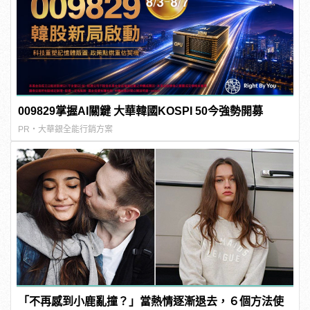
009829掌握AI關鍵 大華韓國KOSPI 50今強勢開募
PR・大華銀全能行銷方案
「不再感到小鹿亂撞？」當熱情逐漸退去，６個方法使