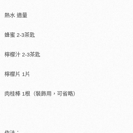
熱水 適量
蜂蜜 2-3茶匙
檸檬汁 2-3茶匙
檸檬片 1片
肉桂棒 1根（裝飾用，可省略）
作法：