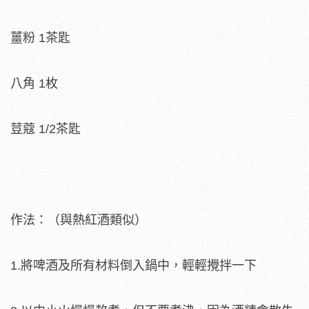
薑粉 1茶匙
八角 1枚
荳蔻 1/2茶匙
作法：（與熱紅酒類似）
1.將啤酒及所有材料倒入鍋中，輕輕攪拌一下