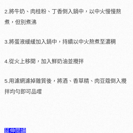
2.將牛奶、肉桂粉、丁香倒入鍋中，以中火慢慢熬
煮，但別煮沸
3.將蛋液緩緩加入鍋中，持續以中火熬煮至濃稠
4.從火上移開，加入鮮奶油並攪拌
5.用濾網濾掉雜質後，將酒、香草精、肉豆蔻倒入攪
拌均勻即可品嚐
延伸閱讀