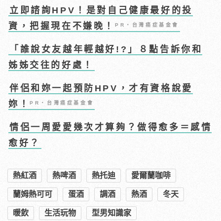
立即諮詢HPV！是對自己健康最好的投
資，把握現在不嫌晚！
PR・台灣癌症基金會
「誰說女友越年輕越好!?」８點告訴你和
姊姊交往的好處！
伴侶和妳一起預防HPV，才有資格說愛
妳！
PR・台灣癌症基金會
情侶一周愛愛幾次才算夠？做得愈多＝感情
愈好？
熱紅酒
熱啤酒
熱托迪
愛爾蘭咖啡
蘭姆熱可可
蛋酒
調酒
熱酒
冬天
暖飲
生活玩物
型男知識家