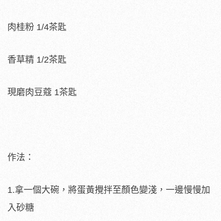
肉桂粉 1/4茶匙
香草精 1/2茶匙
現磨肉豆蔻 1茶匙
作法：
1.拿一個大碗，將蛋黃攪拌至顏色變淺，一邊慢慢加
入砂糖