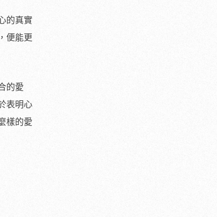
心的真實
，便能更
合的愛
於表明心
麼樣的愛