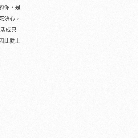
的你，是
死決心，
活活成只
因此愛上