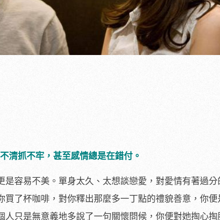
看不清抓不牢，甚至感情總是在錯付。
更是容易不美。單身太久、太想談戀愛，對愛情有著過分
你買了杯咖啡，對你釋出那麼多一丁點的禮貌善意，你便
個人只是無意義地多說了一句關懷問候，你便對她掏心掏