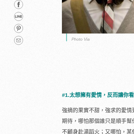
Photo Via
#1.太想擁有愛情，反而讓你
強摘的果實不甜，強求的愛情
期待，哪怕那個誰只是順手幫
不顧身赴湯蹈火；又哪怕，某