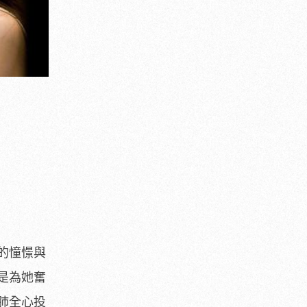
的憧憬與
是為她奮
肺全心投