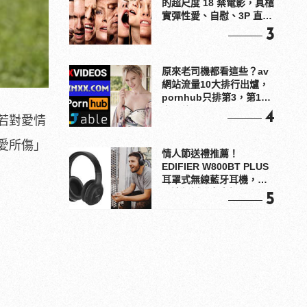
的超尺度 18 禁電影，真槍
實彈性愛、自慰、3P 直接
上！
3
原來老司機都看這些？av
網站流量10大排行出爐，
pornhub只排第3，第1名
竟是他？
4
若對愛情
愛所傷」
情人節送禮推薦！
EDIFIER W800BT PLUS
耳罩式無線藍牙耳機，在
耳邊傾訴甜言蜜語
5