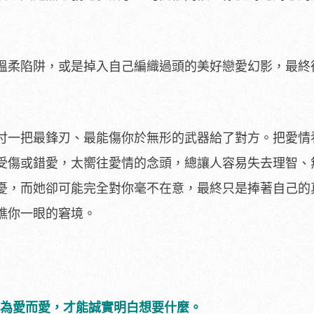
溫柔陷阱，或是掉入自己編織過頭的美好戀愛幻影，最終
付一把最鋒刃、最能傷你於無形的武器給了對方。把愛情
受傷或錯愛，太嚮往愛情的念頭，總讓人容易失去理智、
憂，而她卻可能完全對你毫不在意，最終只是捧著自己的
瞧你一眼的窘境。
不為愛而愛，才能誠實明白想要什麼。