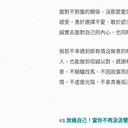
面對不對盤的關係、沒那麼愛
感受，勇於選擇不愛、敢於認
誠實去面對自己的內心，也同
倘若不幸遇到郎有情沒無意的
人，也能做到坦誠以對，感謝
意，不騎驢找馬、不因寂寞而
情，不虛度光陰，不拿青春孤
#3.放過自己！當你不再汲汲