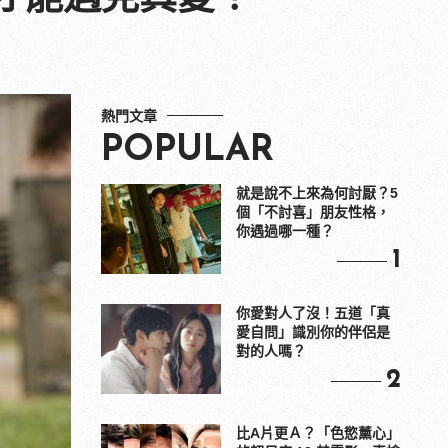
熱門文章
POPULAR
就是說不上來為何討厭？5
個「不討喜」朋友性格，
你遇過哪一種？
1
你愛對人了沒！五道「真
愛自問」識別你的伴侶是
對的人嗎？
2
比A片更Ａ？「色慾薰心」