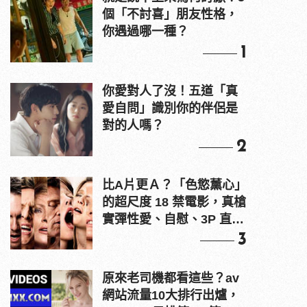
個「不討喜」朋友性格，
你遇過哪一種？
1
你愛對人了沒！五道「真
愛自問」識別你的伴侶是
對的人嗎？
2
比A片更Ａ？「色慾薰心」
的超尺度 18 禁電影，真槍
實彈性愛、自慰、3P 直接
上！
3
原來老司機都看這些？av
網站流量10大排行出爐，