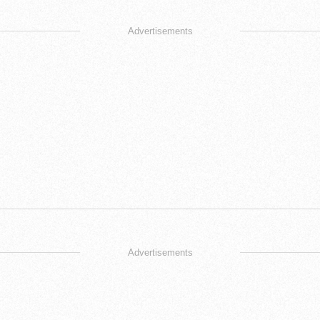
Advertisements
Advertisements