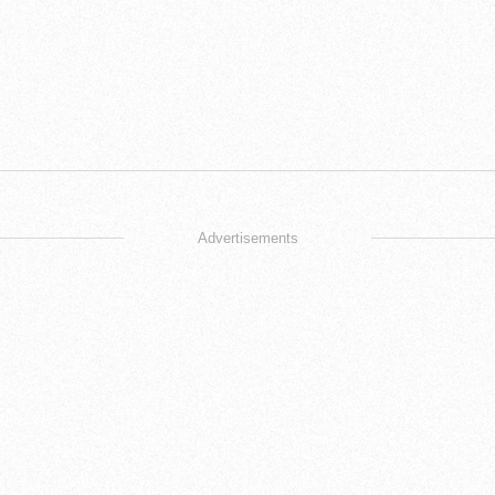
Advertisements