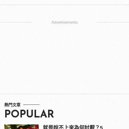
Advertisements
熱門文章
POPULAR
就是說不上來為何討厭？5