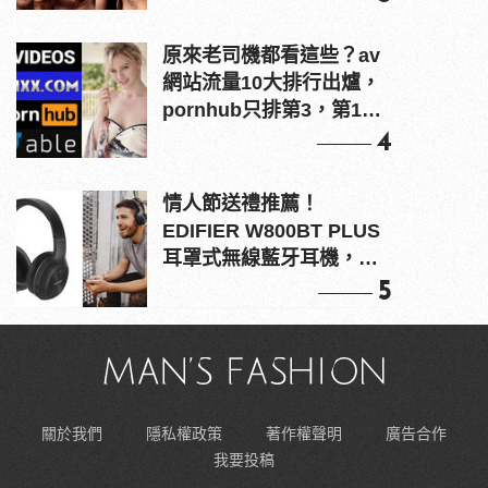
原來老司機都看這些？av
網站流量10大排行出爐，
pornhub只排第3，第1名
竟是他？
4
情人節送禮推薦！
EDIFIER W800BT PLUS
耳罩式無線藍牙耳機，在
耳邊傾訴甜言蜜語
5
關於我們
隱私權政策
著作權聲明
廣告合作
我要投稿