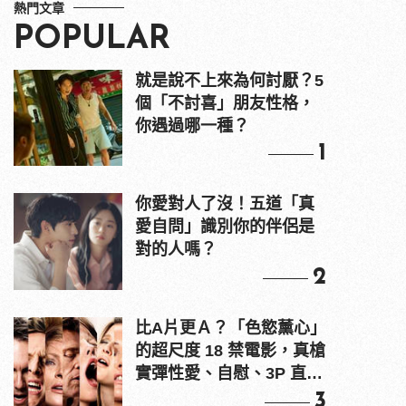
熱門文章
POPULAR
就是說不上來為何討厭？5
個「不討喜」朋友性格，
你遇過哪一種？
1
你愛對人了沒！五道「真
愛自問」識別你的伴侶是
對的人嗎？
2
比A片更Ａ？「色慾薰心」
的超尺度 18 禁電影，真槍
實彈性愛、自慰、3P 直接
上！
3