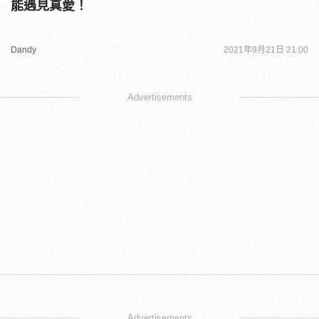
能遇見真愛！
Dandy
2021年9月21日 21:00
Advertisements
Advertisements