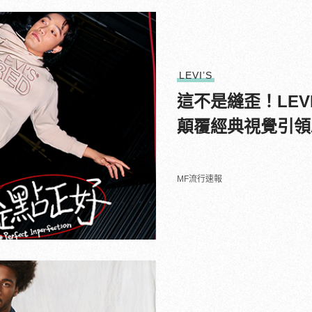
LEVI’S
這不是縫歪！LEV
顛覆經典視覺引領
MF流行速報