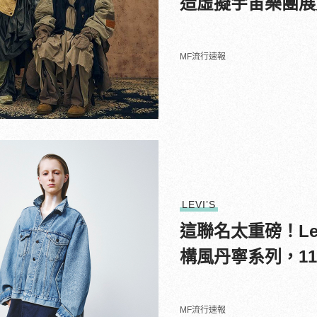
造虛擬宇宙樂團展
MF流行速報
LEVI’S
這聯名太重磅！Levi
構風丹寧系列，11
MF流行速報