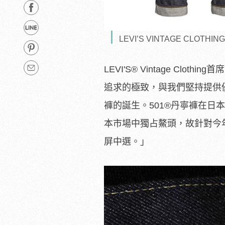
LEVI’S VINTAGE CLOTHI
LEVI'S
®
Vintage Cloth
追求的極致，與我們堅持提供
褲的誕生。501
®
丹寧褲在日本
本市場中獨占鰲頭，故針對今年
屏中選。」