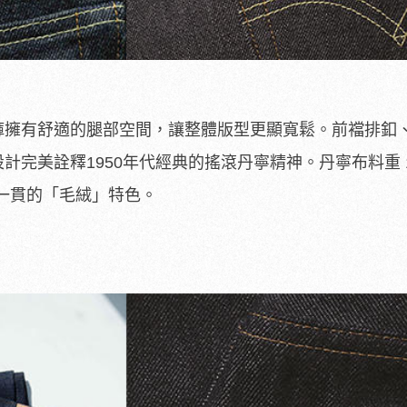
褲擁有舒適的腿部空間，讓整體版型更顯寬鬆。前襠排釦
完美詮釋1950年代經典的搖滾丹寧精神。丹寧布料重 12
一貫的「毛絨」特色。