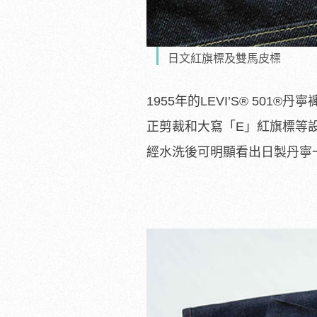
日文紅旗標及雙馬皮標
1955年的LEVI’S
®
501
®
丹寧
正剪裁和大寫「E」紅旗標等設計
經水洗後可明顯看出日製丹寧