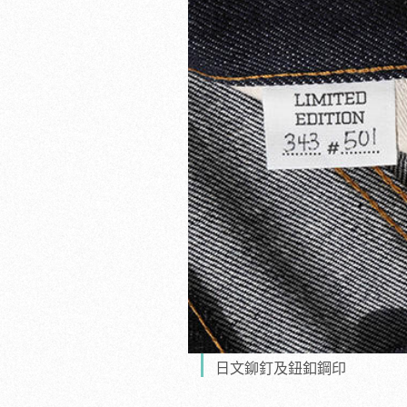
日文鉚釘及鈕釦鋼印