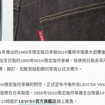
繼去年推出的1966年限定版日本製501®獲得市場廣大迴響
出全日製的1955年501®限定版丹寧褲，除使用日製赤耳
標、鉚釘、包裝到鈕釦鋼印等皆以日文標示。
01®限定版丹寧褲的問世，正式宣布今後所有LEVI’S® Vint
-Fit系列丹寧皆將在日本製造。1955年501®限定版丹寧褲全台限量
午12時起於
LEVI’S®官方旗艦店
線上販售。