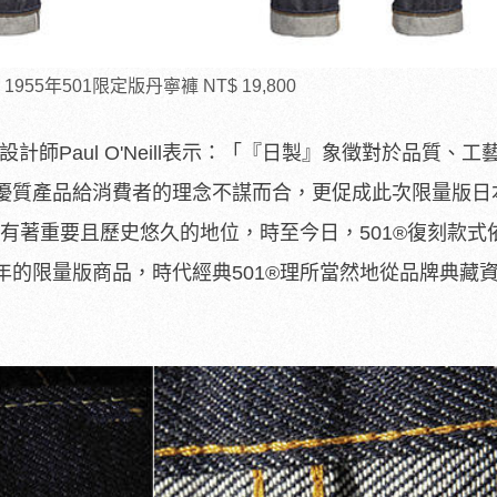
NG 1955年501限定版丹寧褲 NT$ 19,800
ing首席設計師Paul O'Neill表示：「『日製』象徵對於品質、
優質產品給消費者的理念不謀而合，更促成此次限量版日
有著重要且歷史悠久的地位，時至今日，501
®
復刻款式
的限量版商品，時代經典501
®
理所當然地從品牌典藏