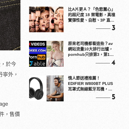
比A片更Ａ？「色慾薰心」
的超尺度 18 禁電影，真槍
實彈性愛、自慰、3P 直接
上！
3
原來老司機都看這些？av
網站流量10大排行出爐，
pornhub只排第3，第1名
竟是他？
4
後，於今
丹寧外，
情人節送禮推薦！
EDIFIER W800BT PLUS
耳罩式無線藍牙耳機，在
耳邊傾訴甜言蜜語
5
age
14件，售價