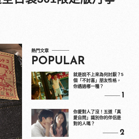
熱門文章
POPULAR
就是說不上來為何討厭？5
個「不討喜」朋友性格，
你遇過哪一種？
1
你愛對人了沒！五道「真
愛自問」識別你的伴侶是
對的人嗎？
2