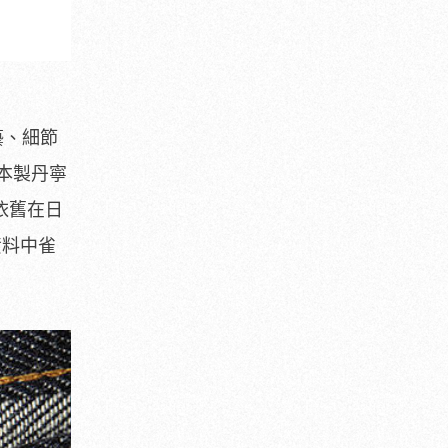
工藝、細節
本製丹寧
依舊在日
資料中雀