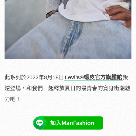
此系列於2022年8月18日
Levi's
®
蝦皮官方旗艦館
叛
逆
登場，和我們一起釋放夏日的最青春的寬身街潮魅
力吧！