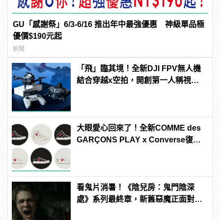
GU「感謝祭」6/3-6/16 推出年中最強優惠 神級單品極
優價$190元起
新聞
「飛」臨其境！全新DJI FPV無人機
結合穿越x空拍，開創第一人稱視角
飛行體驗！
大眼愛心回來了！全新COMME des
GARÇONS PLAY x Converse復古
玩風「Polka Dot」系列
看鬼片消暑！《陰兒房：鬼門陰深
處》系列最終章，新舊惡魔正面對
決！