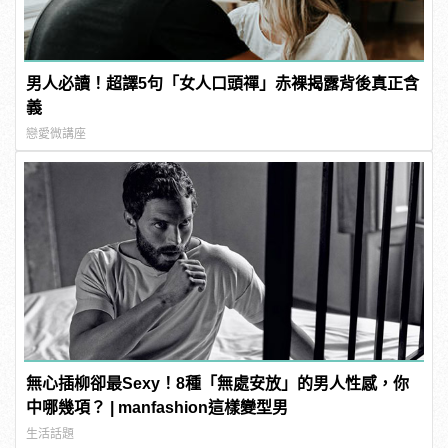
男人必讀！超譯5句「女人口頭禪」赤裸揭露背後真正含
義
戀愛微講座
無心插柳卻最Sexy！8種「無處安放」的男人性感，你
中哪幾項？ | manfashion這樣變型男
生活話題