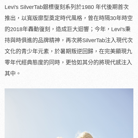
Levi's SilverTab銀標復刻系列於1980 年代後期首次
推出，以寬版廓型奠定時代風格，曾在時隔30年時空
的2018年轟動復刻，造成巨大迴響；今年，Levi's秉
持
與時俱進的品牌精神，再次將SilverTab注入現代次
文
化的青少年元素，於暑期叛逆回歸，
在完美顯現九
零年代經典態度的同時，更恰如其分的將現代感注入
其
中。