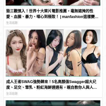
毀三觀慎入！世界十大禁片電影推薦，毫無遮掩的性
愛、血腥、暴力、噁心到極致！ | manfashion這樣變型
男
生活話題
成人王者SWAG強勢歸來！5名高顏值Swagger超大尺
度、足交、雪乳、粉紅海鮮通通有，親自教你人與人的
連結！ | manfashion這樣變型男
生活話題