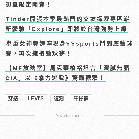
初夏限定開賣！
Tinder開張本季最熱門的交友探索專區嶄
新體驗「Explore」即將於台灣強勢上線
舉重女神郭婞淳現身YYsports鬥到底籃球
賽，再次擁抱籃球夢！
【MF放映室】馬克華柏格坦言「演膩無腦
CIA」以《拳力逃脫》驚豔觀眾！
穿搭
LEVI’S
復刻
牛仔褲
Advertisements