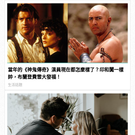
當年的《神鬼傳奇》演員現在都怎麼樣了？印和闐一樣
帥，布蘭登費雪大發福！
生活話題