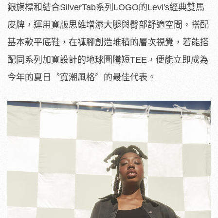
銀旗標和結合SilverTab系列LOGO的Levi's經典雙馬
皮牌，運用寬版思維增添大腿與臀部舒適空間，
搭配
基本款平底鞋，在褲腳創造堆積的層次視覺，
若能搭
配同系列加寬設計的地球圖騰短TEE，
便能立即成為
今年的夏日〝寬潮風格〞的最佳代表。