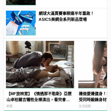
網球大滿貫賽事睽違半年重啟！
ASICS美網全系列新品登場
【MF放映室】《情遇那不勒斯》亞歷
邊做愛邊健身！1
山卓柏爾吉犧牲全裸演出，看完會超
受同時鍛鍊身材
想去那不勒斯!
新聞
生活話題