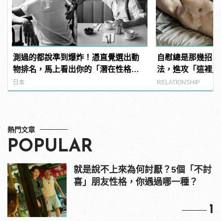
測過的都說準到爆炸！憑直覺選出動
自慰總是那幾招？
物排名，馬上看出你的「潛在性格與
法，進攻「這裡」
真面目」！
日本
RELATIONSHIP
熱門文章
POPULAR
就是說不上來為何討厭？5個「不討
喜」朋友性格，你遇過哪一種？
1