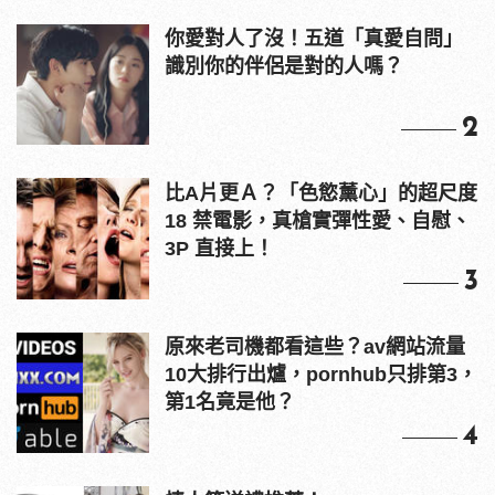
你愛對人了沒！五道「真愛自問」
識別你的伴侶是對的人嗎？
2
比A片更Ａ？「色慾薰心」的超尺度
18 禁電影，真槍實彈性愛、自慰、
3P 直接上！
3
原來老司機都看這些？av網站流量
10大排行出爐，pornhub只排第3，
第1名竟是他？
4