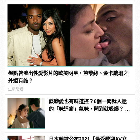
盤點曾流出性愛影片的歐美明星，芭黎絲、金卡戴珊之
外還有誰？
生活話題
談戀愛也有味道控？6個一聞就入迷
的「味道癖」氣味，聞到就吸爆？ |
manfashion這樣變型男
日本雜誌公布2021「最受歡迎AV女