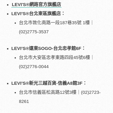
LEVI'S
®
網路官方旗艦店
LEVI’S
®
台北東區旗艦店：
台北市敦化南路一段187巷35號 1樓｜
(02)2775-3537
LEVI’S
®
遠東
SOGO-
台北忠孝館
6F
：
台北市大安區忠孝東路四段45號6樓｜
(02)2776-0044
LEVI’S
®
新光三越百貨
-
信義
A8
館
3F
：
台北市信義區松高路12號3樓｜(02)2723-
8261