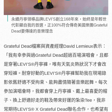
永續丹寧領導品牌LEVI’S創立168年來，始終是年輕世
代彰顯自我的首選，正100%符合傳奇美國樂團Grateful
Dead要傳達的音樂理念
Grateful Dead檔案與資產經理David Lemieux表示：
「我有幸參與過Grateful Dead超過百場演唱會，且都
是穿著LEVI’S
®
丹寧褲，唯有天氣炎熱狀況下才會改
穿短褲。耐穿好動的LEVI’S
®
丹寧褲幫助我在現場錄
影依舊舒適不受拘束、能夠盡情隨著音樂起舞。每次
參加演唱會時，我都會穿上丹寧褲、戴上最喜愛的帽
子、換上舒適好走的鞋及帶來好運的紮染Tee，我非
常期待LEVI’S
®
X Grateful Dead聯名合作，也希望有