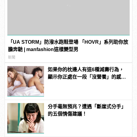
「UA STORM」防潑水跑鞋登場 「HOVR」系列助你放
膽奔馳 | manfashion這樣變型男
新聞
如果你的枕邊人有這6種減壽行為，
顯示你正處在一段「沒營養」的感情
中！快逃啊！
分手毫無預兆？遭遇「斷崖式分手」
的五個情傷建議！