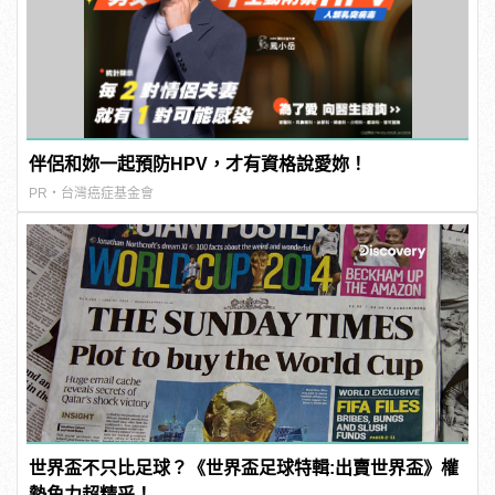
伴侶和妳一起預防HPV，才有資格說愛妳！
PR・台灣癌症基金會
世界盃不只比足球？《世界盃足球特輯:出賣世界盃》權
勢角力超精采！