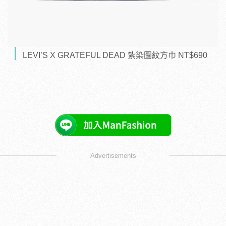
LEVI’S X GRATEFUL DEAD 紮染圖紋方巾 NT$690
Advertisements