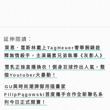
延伸閱讀：
萊恩．葛斯林戴上TagHeuer奢華腕錶詮
釋無情殺手，主演羅素兄弟執導《灰影人》
雪乳正妹直播換衣！側身巨球炸出人氣，整
個Youtuber大暴動！
GU與時尚潮牌御用插畫家
FilipPągowski首度攜手合作全新聯名系
列今日正式開賣！