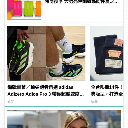
時尚換季 大勢亮色編織繽紛仲夏之
夢！
編輯實著／頂尖跑者首選 adidas
全台限量14件！LE
Adizero Adios Pro 3 帶你超越速度極
典版型，打造全日
限！
褲！ | manfash
新聞
新聞