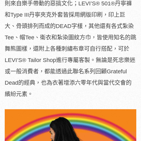
則來自樂手帶動的惡搞文化；LEVI’S
®
501
®
丹寧褲
和Type III丹寧夾克外套皆採用網版印刷，印上巨
大、骨頭排列而成的DEAD字樣，其他還有各式紮染
Tee、帽Tee、衛衣和紮染圖紋方巾，皆使用知名的跳
舞熊圖樣，還附上各種刺繡布章可自行搭配，可於
LEVI’S
®
Tailor Shop進行專屬客製。無論是死忠樂迷
或一般消費者，都能透過此聯名系列回顧Grateful
Dead的經典，也為衣著增添六零年代與當代交會的
繽紛元素。