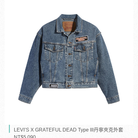
LEVI’S X GRATEFUL DEAD Type III丹寧夾克外套
NT$5,090