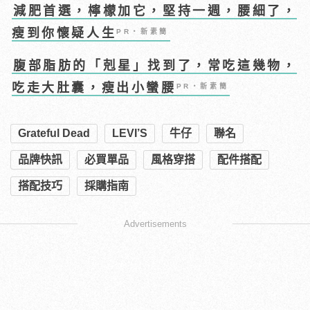
減肥首選，檸檬加它，堅持一週，腰細了，
瘦到你懷疑人生
PR・新素簡
腹部脂肪的「剋星」找到了，常吃這幾物，
吃走大肚囊，瘦出小蠻腰
PR・新素簡
Grateful Dead
LEVI’S
牛仔
聯名
品牌快訊
必買單品
風格穿搭
配件搭配
搭配技巧
採購指南
Advertisements