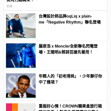
新聞
台灣設計師品牌oqLiq x plain-
me「Negative Rhythm」聯名登場
藤原浩 x Moncler全新聯名閃電登
場，王陽明&蔡詩芸搶先著用！
年輕人的「初老境桃」，少年夥仔你
中了幾項？
重振好心情！CROWN糖果盒旅行箱