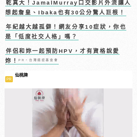
乾真大！JamalMurray口交影片外流讓人
想起詹皇、Ibaka也有30公分驚人巨根！
年紀越大越孤僻！網友分享10症狀，你也
是「低度社交人格」嗎？
伴侶和妳一起預防HPV，才有資格說愛
妳！
PR・台灣癌症基金會
仙桃牌
PR