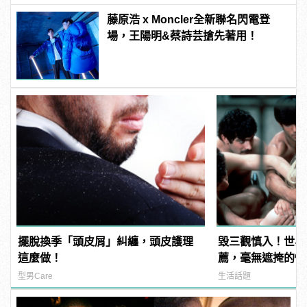
藤原浩 x Moncler全新聯名閃電登
場，王陽明&蔡詩芸搶先著用！
擺脫換季「頭皮屑」糾纏，頭皮護理
毀三觀慎入！世界
這麼做！
薦，毫無遮掩的性
噁心到極致！
型男Care
生活話題