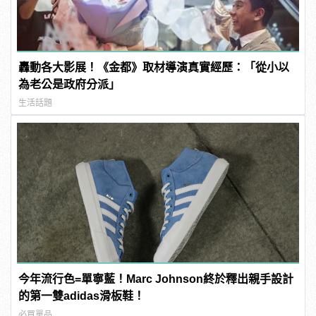
轟動各大影展！《金都》取材導演真實經歷：「從小以
為老公是政府分派」
生活話題
今年流行色=單寧藍！Marc Johnson終於釋出親手設計
的第一雙adidas滑板鞋！
必買單品