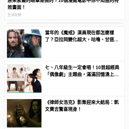
原來索爾的眼罩是假的？10個漫威電影中你不知道的特
效畫面！
生活玩物
當年的《魔戒》演員現在都怎麼樣
了？亞拉岡變化超大，咕嚕、甘道
夫、精靈王全都跳槽漫威啦！
七、八年級生一定會唱！10首超經典
「偶像劇」主題曲，滿滿回憶湧上心
頭
《律師女浩克》影集迎來大結局：凱
文費吉驚喜現身！