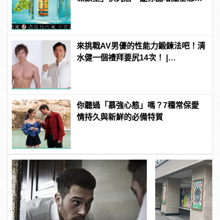
飲滋味
來挑戰AV男優的性能力鍛鍊法吧！清
水健一個禮拜要尻14次！ |
manfashion這樣變型男
你聽過「慕強心態」嗎？7種常保愛
情持久與新鮮的必備特質