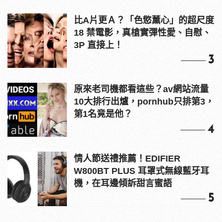
比A片更Ａ？「色慾薰心」的超尺度
18 禁電影，真槍實彈性愛、自慰、
3P 直接上！
3
原來老司機都看這些？av網站流量
10大排行出爐，pornhub只排第3，
第1名竟是他？
4
情人節送禮推薦！EDIFIER
W800BT PLUS 耳罩式無線藍牙耳
機，在耳邊傾訴甜言蜜語
5