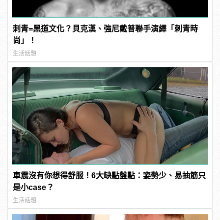
刺青=黑道文化？貝克漢、強尼戴普聯手演繹「刺青時
尚」！
生活話題
車震沒有你想得舒服！6大缺點盤點：姿勢少、易抽筋只
是小case？
生活話題