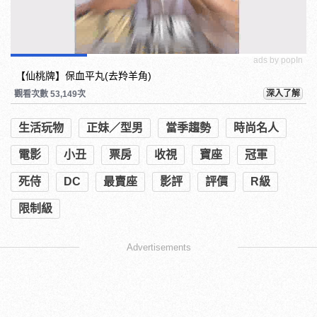
ads by popIn
【仙桃牌】保血平丸(去羚羊角)
深入了解
觀看次數 53,149次
生活玩物
正妹／型男
當季趨勢
時尚名人
電影
小丑
票房
收視
寶座
冠軍
死侍
DC
最賣座
影評
評價
R級
限制級
Advertisements