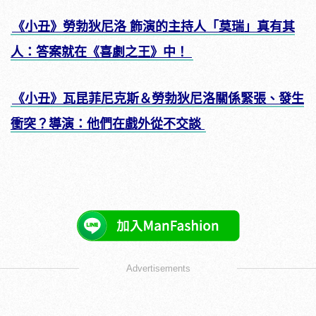
《小丑》勞勃狄尼洛 飾演的主持人「莫瑞」真有其
人：答案就在《喜劇之王》中！
《小丑》瓦昆菲尼克斯＆勞勃狄尼洛關係緊張、發生
衝突？導演：他們在戲外從不交談
Advertisements