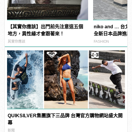
【其實你應該】出門前先注意這五個
niko and … 台
地方，異性緣才會跟著來！
全新日本品牌進駐
開跑
其實你應該
FASHION
QUIKSILVER集團旗下三品牌 台灣官方購物網站盛大開
幕
新聞