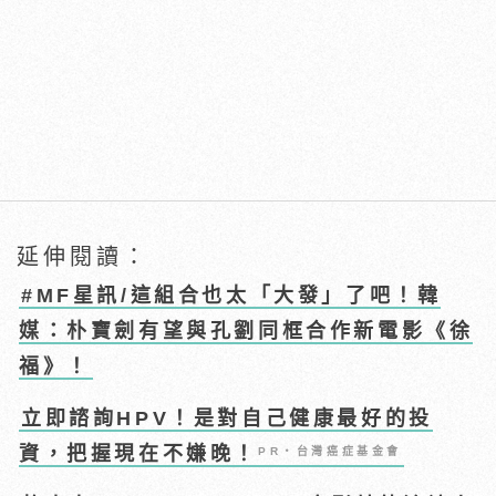
延伸閱讀：
#MF星訊/這組合也太「大發」了吧！韓
媒：朴寶劍有望與孔劉同框合作新電影《徐
福》！
立即諮詢HPV！是對自己健康最好的投
資，把握現在不嫌晚！
PR・台灣癌症基金會