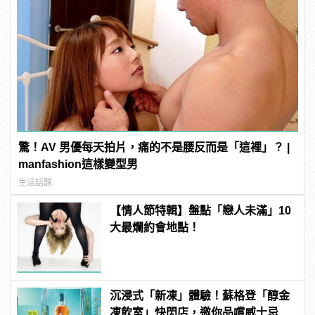
驚！AV 男優每天拍片，痛的不是腰反而是「這裡」？ |
manfashion這樣變型男
生活話題
【情人節特輯】盤點「戀人未滿」10
大最爛約會地點！
沉浸式「新凍」體驗！蘇格登「醇金
凍飲室」快閃店，邀你品嚐威士忌凍