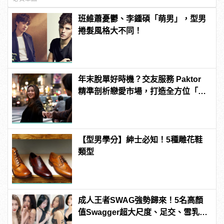
班維蕭憂鬱、李鍾碩「萌男」，型男
捲髮風格大不同！
年末脫單好時機？交友服務 Paktor
精準剖析戀愛市場，打造全方位「情
感專家」
【型男學分】紳士必知！5種雕花鞋
類型
成人王者SWAG強勢歸來！5名高顏
值Swagger超大尺度、足交、雪乳、