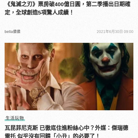
《鬼滅之刃》票房破400億日圓，第二季播出日期確
定，全球創造5項驚人成績！
bella儂儂
2021年6月30日 09:00
生活玩物
瓦昆菲尼克斯 已徹底住進粉絲心中？外媒：傑瑞德
雷托 似乎沒有回歸「小丑」的必要了！