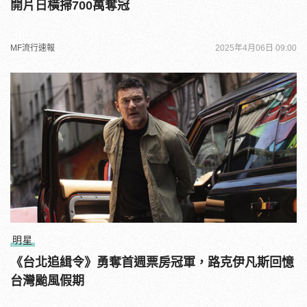
開片日橫掃700萬奪冠
MF流行速報
2025年4月06日 09:00
明星
《台北追緝令》勇奪首週票房冠軍，路克伊凡斯回憶
台灣颱風假期