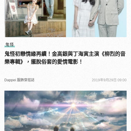
鬼怪
鬼怪初戀情緣再續！金高銀與丁海寅主演《柳烈的音
樂專輯》，擺脫俗套的愛情電影！
Dappei 服飾穿搭誌
2019年9月29日 09:00