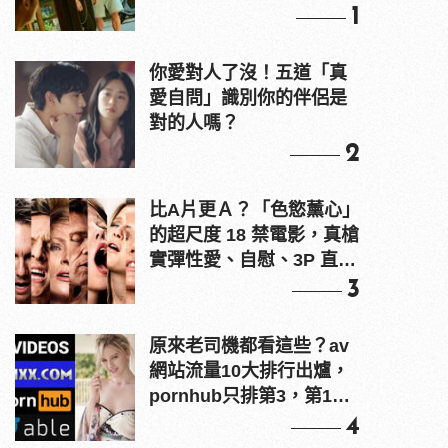
1
你愛對人了沒！五道「真
愛自問」識別你的伴侶是
對的人嗎？
2
比A片更Ａ？「色慾薰心」
的超尺度 18 禁電影，真槍
實彈性愛、自慰、3P 直接
上！
3
原來老司機都看這些？av
網站流量10大排行出爐，
pornhub只排第3，第1名
竟是他？
4