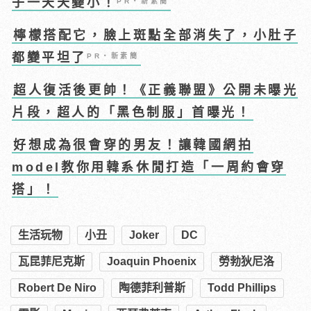
子一天天變小！
PR・新素簡
檸檬搭配它，臉上斑點全部消失了，小肚子
都變平坦了
PR・新素簡
超人復活後更帥！《正義聯盟》公開未曝光
片段，超人的「黑色制服」首曝光！
好想成為很會穿的男友！讓韓國網拍
model教你用韓系休閒打造「一周約會穿
搭」！
生活玩物
小丑
Joker
DC
瓦昆菲尼克斯
Joaquin Phoenix
勞勃狄尼洛
Robert De Niro
陶德菲利普斯
Todd Phillips