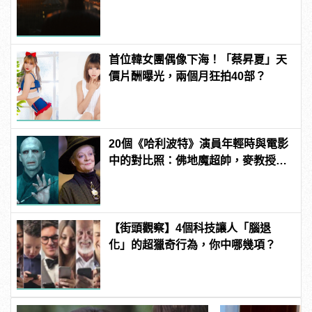
manfashion這樣變型男
首位韓女團偶像下海！「蔡昇夏」天
價片酬曝光，兩個月狂拍40部？
20個《哈利波特》演員年輕時與電影
中的對比照：佛地魔超帥，麥教授根
本空靈大眼正妹！
【街頭觀察】4個科技讓人「腦退
化」的超獵奇行為，你中哪幾項？