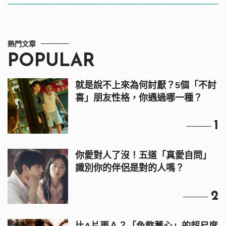
熱門文章
POPULAR
就是說不上來為何討厭？5個「不討
喜」朋友性格，你遇過哪一種？
1
你愛對人了沒！五道「真愛自問」
識別你的伴侶是對的人嗎？
2
比A片更Ａ？「色慾薰心」的超尺度