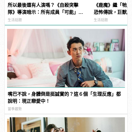
所以最後還有人演嗎？《自殺突擊
《鹿魔》繼「牠」
隊》導演暗示：所有成員「可能」都
恐怖傳說，巨獸鹿
難逃一死！ | manfashion這樣變型男
現身！ | manfa
生活話題
生活話題
嘴巴不說，身體倒是挺誠實的？這６個「生理反應」都
說明：現正戀愛中！
當季趨勢