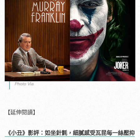
Photo Via
【延伸閱讀】
《小丑》影評：如坐針氈，細膩感受瓦昆每一絲壓抑