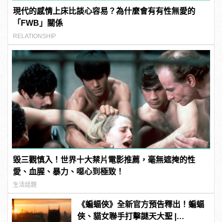
現代的感情上床比談心容易？為什麼會有有性無愛的
「FWB」關係
RELATIONSHIP
毀三觀慎入！世界十大禁片電影推薦，毫無遮掩的性
愛、血腥、暴力、噁心到極致！
生活話題
《蝙蝠俠》全新官方預告釋出！蝙蝠
俠、貓女聯手打擊謎天大聖 |