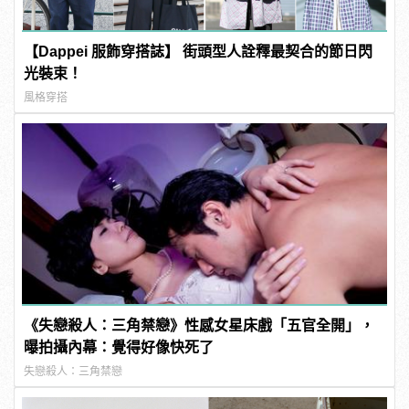
【Dappei 服飾穿搭誌】 街頭型人詮釋最契合的節日閃
光裝束！
風格穿搭
《失戀殺人：三角禁戀》性感女星床戲「五官全開」，
曝拍攝內幕：覺得好像快死了
失戀殺人：三角禁戀