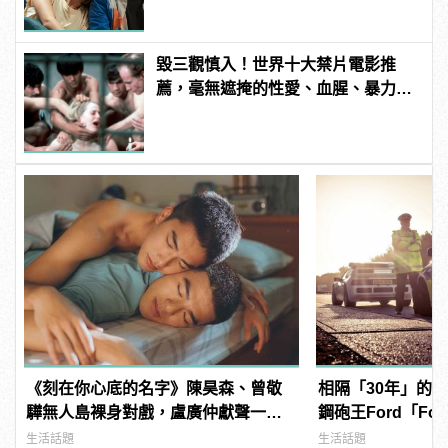
毀三觀慎入！世界十大禁片電影推
薦，毫無遮掩的性愛、血腥、暴力、
噁心到極致！ | manfashion這樣變型
男
《刻在你心底的名字》陳昊森、曾敬
相隔「30年」的
驊無人島裸身對戲，盧廣仲獻聲一秒
鋼砲王Ford「Fo
入魂！
名車Ford「RS20
生活話題
生活話題