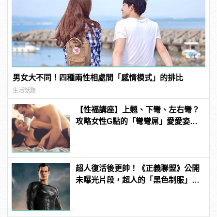
男女大不同！四種兩性相處間「感情模式」的排比
生活話題
【性福講座】上翹、下彎、左右彎？
攻略女性G點的「彎彎屌」愛愛姿勢
推薦！ | manfashion這樣變型男
超人復活後更帥！《正義聯盟》公開
未曝光片段，超人的「黑色制服」首
曝光！