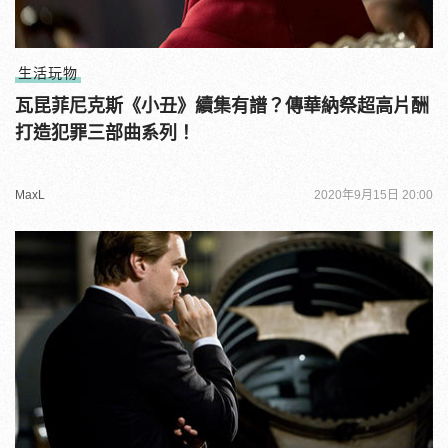
生活玩物
瓦昆菲尼克斯《小丑》續集有譜？傳華納祭超高片酬
打造犯罪三部曲系列！
MaxL
2020年9月15日 20:00