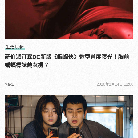
生活玩物
羅伯派汀森DC新版《蝙蝠俠》造型首度曝光！胸前
蝙蝠標誌藏玄機？
MaxL
2020年2月14日 12:00