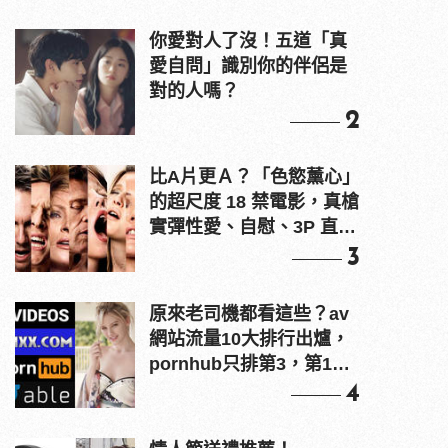
你愛對人了沒！五道「真
愛自問」識別你的伴侶是
對的人嗎？
2
比A片更Ａ？「色慾薰心」
的超尺度 18 禁電影，真槍
實彈性愛、自慰、3P 直接
上！
3
原來老司機都看這些？av
網站流量10大排行出爐，
pornhub只排第3，第1名
竟是他？
4