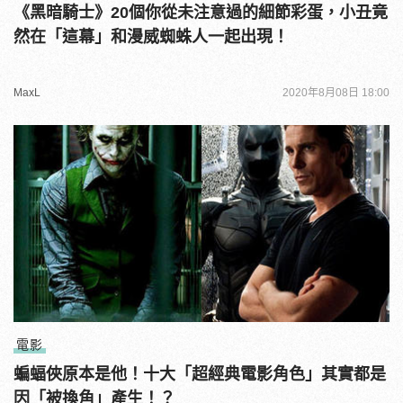
《黑暗騎士》20個你從未注意過的細節彩蛋，小丑竟
然在「這幕」和漫威蜘蛛人一起出現！
MaxL
2020年8月08日 18:00
電影
蝙蝠俠原本是他！十大「超經典電影角色」其實都是
因「被換角」產生！？