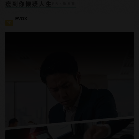
瘦到你懷疑人生
PR・新素簡
EVOX
PR