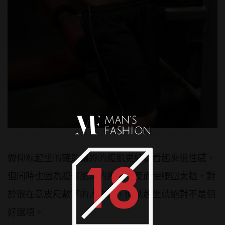
做仰臥起坐的確能讓妳的腹肌更結實看起來很性感，
但同時也因為腹部肌肉的肥大，反而使腰圍太粗，對
於很在意皮尺數字的人來說，仰臥起坐就絕對不是個
好選項。