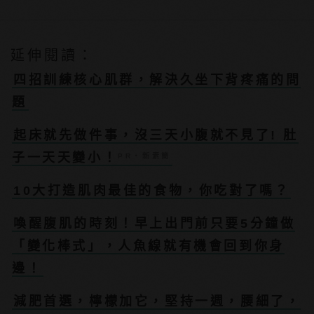
延伸閱讀：
四招訓練核心肌群，解決久坐下背疼痛的問
題
起床就先做件事，沒三天小腹就不見了! 肚
子一天天變小！
PR・新素簡
10大打造肌肉最佳的食物，你吃對了嗎？
喚醒腹肌的時刻！早上出門前只要5分鐘做
「變化棒式」，人魚線就有機會回到你身
邊！
減肥首選，檸檬加它，堅持一週，腰細了，