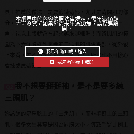
真正推薦的做法，是要鍛鍊背部，尤其是背闊肌的部
本網頁中的內容依照法律規定，需年滿18歲
分，靠著訓練背闊肌，會讓妳的身材漸漸成為倒三
才可瀏覽，如果您尚未年滿18歲，請點選離
開。
角，視覺上腰就會看起來越來越細喔！而背闊肌的範
圍為下六個胸椎到肱骨的二頭肌的肌溝裡部，從外觀
我已年滿18歲！進入
上來看，差不多就是肩胛骨到骨盆，所以也不用擔心
我未滿18歲！離開
會練成虎背熊腰。
我不想要掰掰袖，是不是要多練
Q2
三頭肌？
妳該練的是肩膀上的「三角肌」，而非手臂上的三頭
肌，很多女生其實是因為肩膀太小，導致手臂比例上