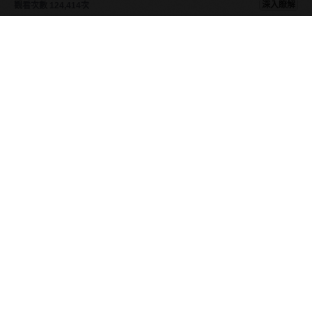
深入瞭解
觀看次數 124,414次
<
1
2
3
>
單頁閱讀
減重塑身
練出一身肌
運動指南
你可能有興趣的文章
Recommended by