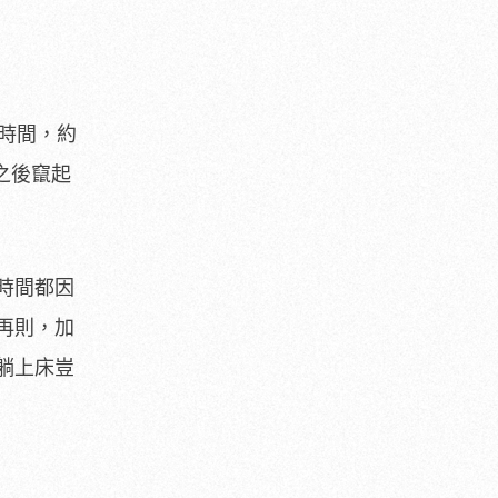
的時間，約
之後竄起
時間都因
。再則，加
躺上床豈