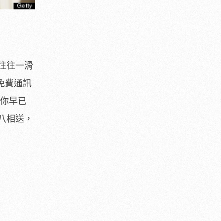
往往一滑
等免費通訊
使你早已
八相送，