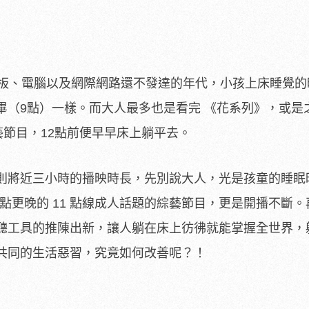
電、平板、電腦以及網際網路還不發達的年代，小孩上床睡覺
畢（9點）一樣。而大人最多也是看完 《花系列》，或是
綜藝節目，12點前便早早床上躺平去。
則將近三小時的播映時長，先別說大人，光是孩童的睡眠
10 點更晚的 11 點線成人話題的綜藝節目，更是開播不斷
聽工具的推陳出新，讓人躺在床上彷彿就能掌握全世界，
共同的生活惡習，究竟如何改善呢？！