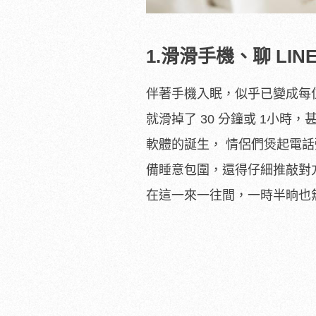
1.滑滑手機、聊 LIN
伴著手機入眠，似乎已變成每
就滑掉了 30 分鐘或 1小時，
軟體的誕生， 情侶們煲起電
備睡意包圍，還得仔細推敲對
在這一來一往間，一時半晌也