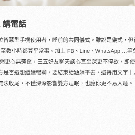
E 講電話
位智慧型手機使用者，睡前的共同儀式。雖說是儀式，但
甚至數小時都算平常事。加上 FB、Line、WhatsApp …
話粥更心無旁騖，三五好友聊天談心直至深更不停歇，即
方是否還想繼續暢聊，要結束話題躺平去，還得用文字十
無法收尾，不僅深深影響雙方睡眠，也讓你更不易入睡。