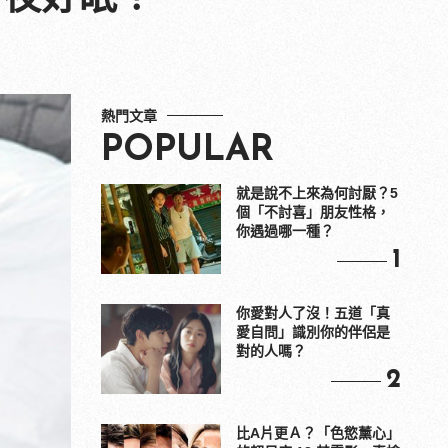
熱門文章
POPULAR
就是說不上來為何討厭？5
個「不討喜」朋友性格，
你遇過哪一種？
1
你愛對人了沒！五道「真
愛自問」識別你的伴侶是
對的人嗎？
2
比A片更Ａ？「色慾薰心」