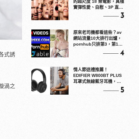
的超尺度 18 禁電影，真槍
實彈性愛、自慰、3P 直接
上！
3
原來老司機都看這些？av
網站流量10大排行出爐，
pornhub只排第3，第1名
竟是他？
4
各式誘
情人節送禮推薦！
EDIFIER W800BT PLUS
耳罩式無線藍牙耳機，在
漩渦之
耳邊傾訴甜言蜜語
5