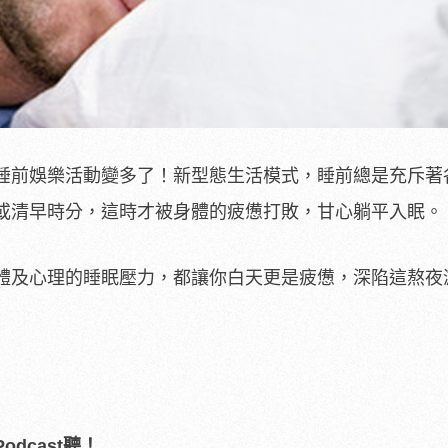
睡前娛樂活動變多了！新型態生活模式，睡前總是充斥著
或清早時分，這時才被身體的疲憊打敗，甘心躺平入眠。
體及心理的睡眠壓力，都讓你白天更是疲憊，深陷這熬夜
dcast聽！