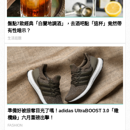
盤點7款經典「白蘭地調酒」，去酒吧點「這杯」竟然帶
有性暗示？
生活話題
準備好被掠奪目光了嗎！adidas UltraBOOST 3.0「橄
欖綠」六月重磅出擊！
FASHION