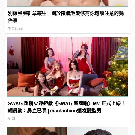
別讓蛋蛋雜草叢生！關於陰囊毛髮修剪你應該注意的幾
件事
型男Care
SWAG 重磅火辣鉅獻《SWAG 聖誕啪》MV 正式上線！
網暴動：鼻血已噴 | manfashion這樣變型男
新聞