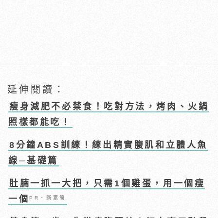
延伸閱讀：
瘦身減肥不必禁食！吃對方法，烤肉、火鍋
照樣都能吃！
8分鐘ABS訓練！練出精實腹肌和立體人魚
線─基礎篇
肚腩一抓一大把，只需1個雞蛋，用一個瘦
一個
PR・新素簡