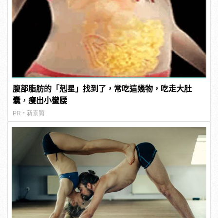
腹部脂肪的「剋星」找到了，常吃這幾物，吃走大肚
囊，瘦出小蠻腰
PR・新素簡