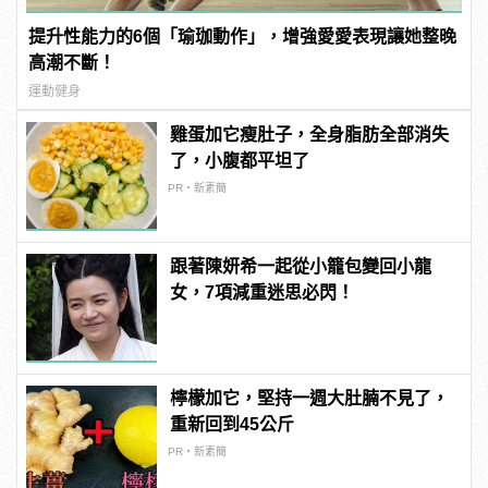
提升性能力的6個「瑜珈動作」，增強愛愛表現讓她整晚
高潮不斷！
運動健身
雞蛋加它瘦肚子，全身脂肪全部消失
了，小腹都平坦了
PR・新素簡
跟著陳妍希一起從小籠包變回小龍
女，7項減重迷思必閃！
檸檬加它，堅持一週大肚腩不見了，
重新回到45公斤
PR・新素簡