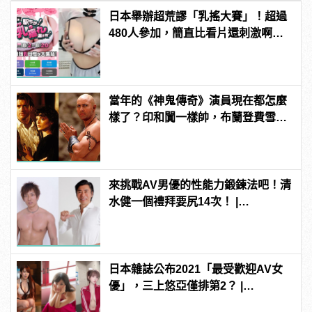
日本舉辦超荒謬「乳搖大賽」！超過
480人參加，簡直比看片還刺激啊！ |
manfashion這樣變型男
當年的《神鬼傳奇》演員現在都怎麼
樣了？印和闐一樣帥，布蘭登費雪大
發福！
來挑戰AV男優的性能力鍛鍊法吧！清
水健一個禮拜要尻14次！ |
manfashion這樣變型男
日本雜誌公布2021「最受歡迎AV女
優」，三上悠亞僅排第2？ |
manfashion這樣變型男