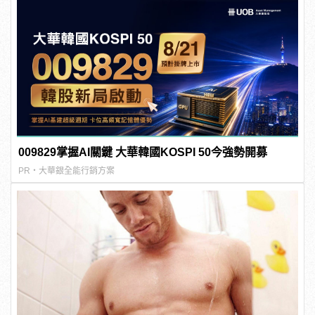
009829掌握AI關鍵 大華韓國KOSPI 50今強勢開募
PR・大華銀全能行銷方案