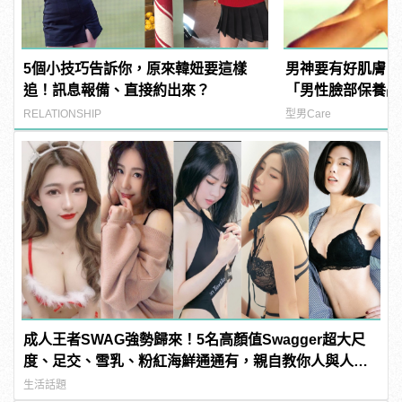
5個小技巧告訴你，原來韓妞要這樣
男神要有好肌膚！
追！訊息報備、直接約出來？
「男性臉部保養品
嗎？
RELATIONSHIP
型男Care
成人王者SWAG強勢歸來！5名高顏值Swagger超大尺
度、足交、雪乳、粉紅海鮮通通有，親自教你人與人的
連結！ | manfashion這樣變型男
生活話題