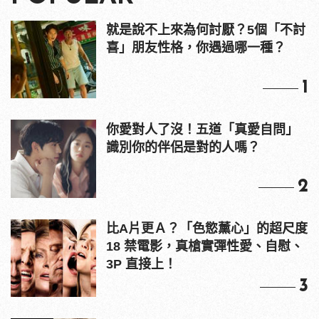
就是說不上來為何討厭？5個「不討
喜」朋友性格，你遇過哪一種？
1
你愛對人了沒！五道「真愛自問」
識別你的伴侶是對的人嗎？
2
比A片更Ａ？「色慾薰心」的超尺度
18 禁電影，真槍實彈性愛、自慰、
3P 直接上！
3