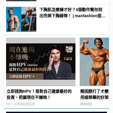
下胸肌怎麼練才好？4個動作幫你刻
出完美下胸線條！ | manfashion這樣
變型男
立即諮詢HPV！是對自己健康最好的
類固醇打了才變巨
投資，把握現在不嫌晚！
用過禁藥的好萊塢
PR・台灣癌症基金會
運動健身