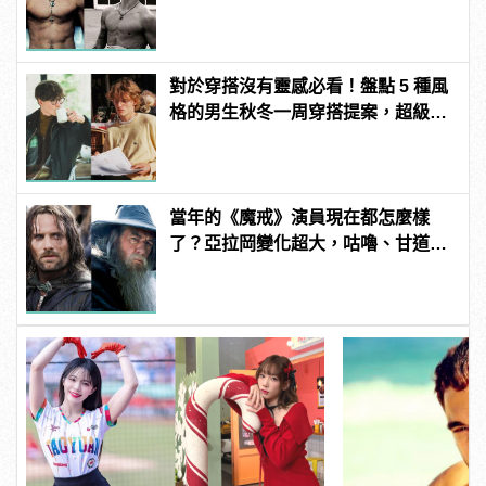
好萊塢明星們都愛不釋手
對於穿搭沒有靈感必看！盤點 5 種風
格的男生秋冬一周穿搭提案，超級型
男就是你！
當年的《魔戒》演員現在都怎麼樣
了？亞拉岡變化超大，咕嚕、甘道
夫、精靈王全都跳槽漫威啦！