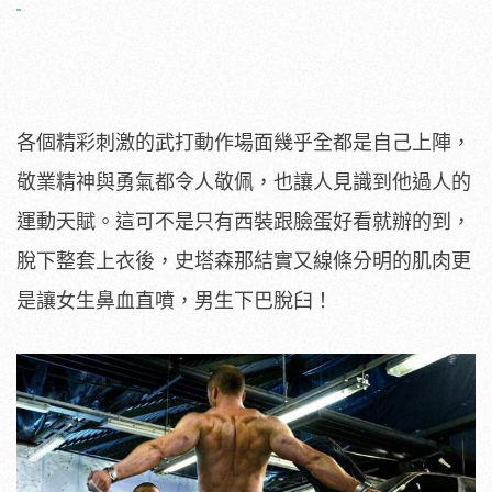
各個精彩刺激的武打動作場面幾乎全都是自己上陣，
敬業精神與勇氣都令人敬佩，也讓人見識到他過人的
運動天賦。這可不是只有西裝跟臉蛋好看就辦的到，
脫下整套上衣後，史塔森那結實又線條分明的肌肉更
是讓女生鼻血直噴，男生下巴脫臼！