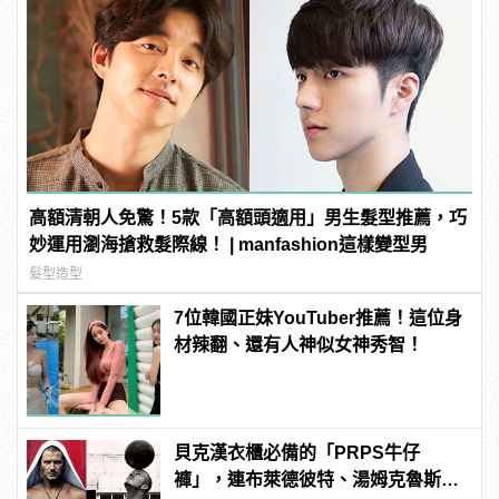
高額清朝人免驚！5款「高額頭適用」男生髮型推薦，巧
妙運用瀏海搶救髮際線！ | manfashion這樣變型男
髮型造型
7位韓國正妹YouTuber推薦！這位身
材辣翻、還有人神似女神秀智！
貝克漢衣櫃必備的「PRPS牛仔
褲」，連布萊德彼特、湯姆克魯斯等