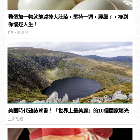
雞蛋加一物就能減掉大肚腩，堅持一週，腰細了，瘦到
你懷疑人生！
PR・新素簡
美國時代雜誌背書！「世界上最美麗」的10個國家曝光
生活話題