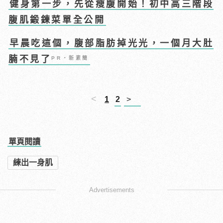
健身第一步，先從瘦腹開始！初中高三階段
腹肌鍛鍊菜單全公開
早晨吃這個，腹部脂肪掉光光，一個月大肚
腩不見了
PR・新素簡
<
1
2
>
單頁閱讀
練出一身肌
Advertisements